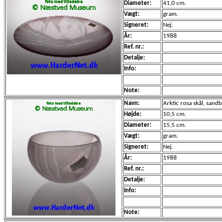
Diameter:
41,0 cm.
Vægt:
gram.
Signeret:
Nej.
År:
1988
Ref. nr.:
Detalje:
Info:
Note:
Navn:
Arktic rosa skål, sandb
Højde:
10,5 cm.
Diameter:
15,5 cm.
Vægt:
gram.
Signeret:
Nej.
År:
1988
Ref. nr.:
Detalje:
Info:
Note: