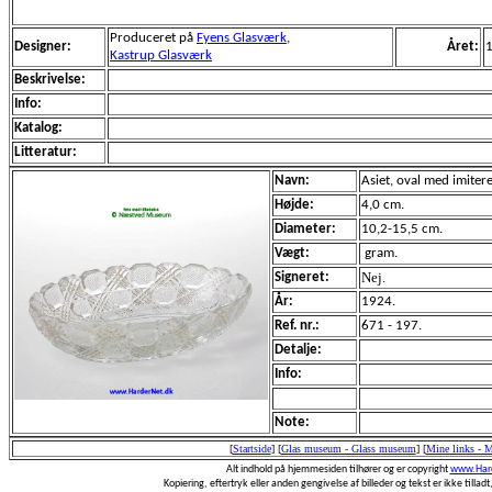
Produceret på
Fyens Glasværk
,
Designer:
Året:
Kastrup Glasværk
Beskrivelse:
Info:
Katalog:
Litteratur:
Navn:
Asiet, oval med imitere
Højde:
4,0 cm.
Diameter:
10,2-15,5 cm.
Vægt:
gram.
Nej.
Signeret:
År:
1924.
Ref. nr.:
671 - 197.
Detalje:
Info:
Note:
[
Startside
]
[
Glas museum - Glass museum
]
[
Mine links - 
Alt indhold på hjemmesiden tilhører og er copyright
www.Hard
Kopiering, eftertryk eller anden gengivelse af billeder og tekst er ikke tilladt,