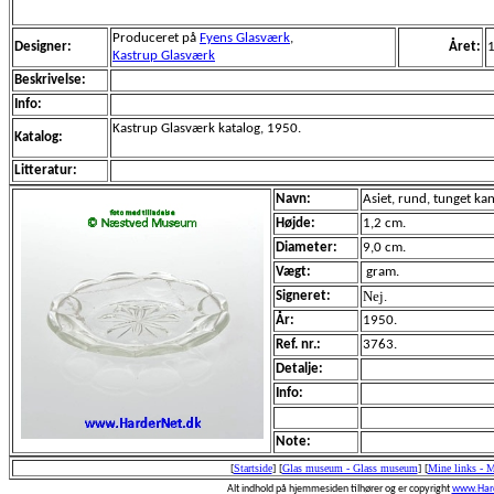
Produceret på
Fyens Glasværk
,
Designer:
Året:
Kastrup Glasværk
Beskrivelse:
Info:
Kastrup Glasværk katalog, 1950.
Katalog:
Litteratur:
Navn:
Asiet, rund, tunget kan
Højde:
1,2 cm.
Diameter:
9,0 cm.
Vægt:
gram.
Nej.
Signeret:
År:
1950.
Ref. nr.:
3763.
Detalje:
Info:
Note:
[
Startside
]
[
Glas museum - Glass museum
]
[
Mine links - 
Alt indhold på hjemmesiden tilhører og er copyright
www.Hard