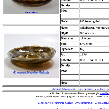
868T - 341 01 03.
Ref. nr.:
Detalje:
Info:
Note:
MB tegning 868.
Navn:
Askebæger, multifarve
Højde:
3,0-4,2 cm.
Diameter:
19,0 cm.
Vægt:
640 gram.
Signeret:
Nej.
År:
1975
868T - 341 01 03.
Ref. nr.:
Detalje:
Info:
Note:
[
Startside
]
[
Glas museum - Glass museum
]
[
Mine links - 
Alt indhold på hjemmesiden tilhører og er copyright
www.Hard
Kopiering, eftertryk eller anden gengivelse af billeder og tekst er ikke tilladt,
Dansk glasværks reference museum - www.hardernet.dk - Danish Glass