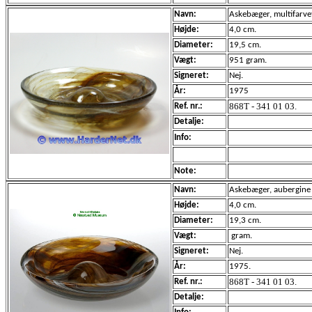
Navn:
Askebæger, multifarve
Højde:
4,0 cm.
Diameter:
19,5 cm.
Vægt:
951 gram.
Signeret:
Nej.
År:
1975
868T - 341 01 03.
Ref. nr.:
Detalje:
Info:
Note:
Navn:
Askebæger, aubergine r
Højde:
4,0 cm.
Diameter:
19,3 cm.
Vægt:
gram.
Signeret:
Nej.
År:
1975.
868T - 341 01 03.
Ref. nr.:
Detalje: