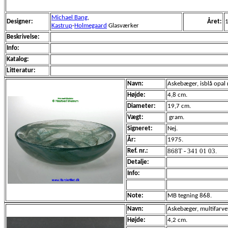
Michael Bang
,
Designer:
Året:
Kastrup
-
Holmegaard
Glasværker
Beskrivelse:
Info:
Katalog:
Litteratur:
Navn:
Askebæger, isblå opal 
Højde:
4,8 cm.
Diameter:
19,7 cm.
Vægt:
gram.
Signeret:
Nej.
År:
1975.
868T - 341 01 03.
Ref. nr.:
Detalje:
Info:
Note:
MB tegning 868.
Navn:
Askebæger, multifarve
Højde:
4,2 cm.