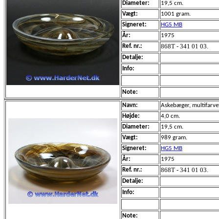
Diameter:
19,5 cm.
Vægt:
1001 gram.
Signeret:
HG5 MB
År:
1975
868T - 341 01 03.
Ref. nr.:
Detalje:
Info:
Note:
Navn:
Askebæger, multifarve
Højde:
4,0 cm.
Diameter:
19,5 cm.
Vægt:
989 gram.
Signeret:
HG5 MB
År:
1975
868T - 341 01 03.
Ref. nr.:
Detalje:
Info:
Note: