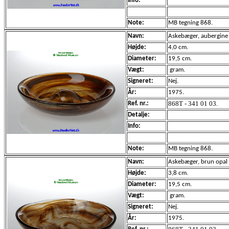
Info:
Note:
MB tegning 868.
Navn:
Askebæger, aubergine r
Højde:
4,0 cm.
Diameter:
19,5 cm.
Vægt:
gram.
Signeret:
Nej.
År:
1975.
868T - 341 01 03.
Ref. nr.:
Detalje:
Info:
Note:
MB tegning 868.
Navn:
Askebæger, brun opal r
Højde:
3,8 cm.
Diameter:
19,5 cm.
Vægt:
gram.
Signeret:
Nej.
År:
1975.