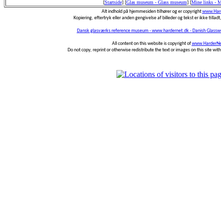
[
Startside
]
[
Glas museum - Glass museum
]
[
Mine links - 
Alt indhold på hjemmesiden tilhører og er copyright
www.Hard
Kopiering, eftertryk eller anden gengivelse af billeder og tekst er ikke tilladt,
Dansk glasværks reference museum - www.hardernet.dk - Danish Glass
All content on this website is copyright of
www.HarderNe
Do not copy, reprint or otherwise redistribute the text or images on this site wi