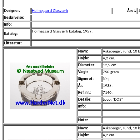
Designer:
Holmegaard Glasværk
Året:
Beskrivelse:
Info:
Holmegaard Glasværk katalog, 1959.
Katalog:
Litteratur:
Navn:
Askebæger, rund, 10 ka
Højde:
4,2 cm.
Diameter:
12,5 cm.
Vægt:
750 gram.
Nej.
Signeret:
År:
1938.
Ref. nr.:
7140.
Detalje:
Logo: "DOS"
Info:
Note:
Navn:
Askebæger, rund, 10 ka
Højde:
4,2 cm.