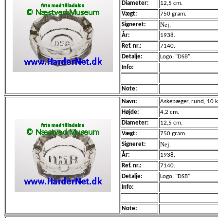
Diameter:
12,5 cm.
Vægt:
750 gram.
Nej.
Signeret:
År:
1938.
Ref. nr.:
7140.
Detalje:
Logo: "DSB"
Info:
Note:
Navn:
Askebæger, rund, 10 ka
Højde:
4,2 cm.
Diameter:
12,5 cm.
Vægt:
750 gram.
Nej.
Signeret:
År:
1938.
Ref. nr.:
7140.
Detalje:
Logo: "DSB"
Info:
Note: