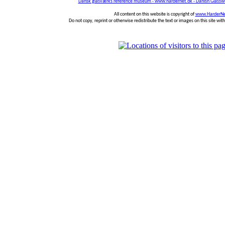
Dansk glasværks reference museum - www.hardernet.dk - Danish Glass
All content on this website is copyright of
www.HarderNe
Do not copy, reprint or otherwise redistribute the text or images on this site wi