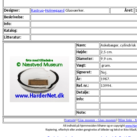
Designer:
Kastrup
-
Holmegaard
Glasværker.
Året:
Beskrivelse:
Info:
Katalog:
Litteratur:
Navn:
Askebæger, cylindrisk 
Højde:
2,5 cm.
Diameter:
9,9 cm.
Vægt:
gram.
Nej.
Signeret:
År:
1967.
Ref. nr.:
13994.
Detalje:
Info:
Note:
[
Startside
]
[
Glas museum - Glass museum
]
[
Mine links - 
Alt indhold på hjemmesiden tilhører og er copyright
www.Hard
Kopiering, eftertryk eller anden gengivelse af billeder og tekst er ikke tilladt,