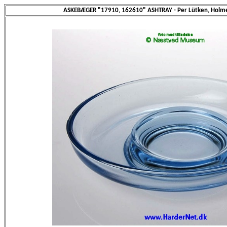
ASKEBÆGER "17910, 162610" ASHTRAY - Per Lütken, Holme