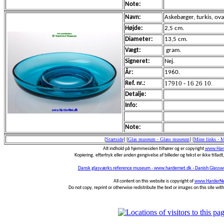
Note:
Navn:
Askebæger, turkis, ova
Højde:
2,5 cm.
Diameter:
13,5 cm.
Vægt:
gram.
Signeret:
Nej.
År:
1960.
17910 - 16 26 10.
Ref. nr.:
Detalje:
Info:
Note:
[
Startside
]
[
Glas museum - Glass museum
]
[
Mine links - 
Alt indhold på hjemmesiden tilhører og er copyright
www.Hard
Kopiering, eftertryk eller anden gengivelse af billeder og tekst er ikke tilladt,
Dansk glasværks reference museum - www.hardernet.dk - Danish Glass
All content on this website is copyright of
www.HarderNe
Do not copy, reprint or otherwise redistribute the text or images on this site wi