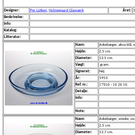
Designer:
Per Lütken
,
Holmegaard Glasværk
Året:
Beskrivelse:
Info:
Katalog:
Litteratur:
Navn:
Askebæger, akva blå, o
Højde:
2,5 cm.
Diameter:
13,5 cm.
Vægt:
gram.
Signeret:
Nej.
År:
1953.
17910 - 16 26 10.
Ref. nr.:
Detalje:
Info:
Note:
Navn:
Askebæger, smoke, ova
Højde:
2,5 cm.
Diameter:
13,7 cm.