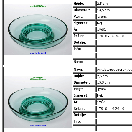
Højde:
2,5 cm.
Diameter:
13,5 cm.
Vægt:
gram.
Signeret:
Nej.
År:
1960.
17910 - 16 26 10.
Ref. nr.:
Detalje:
Info:
Note:
Navn:
Askebæger, søgrøn, ov
Højde:
2,5 cm.
Diameter:
13,5 cm.
Vægt:
gram.
Signeret:
Nej.
År:
1963.
17910 - 16 26 10.
Ref. nr.:
Detalje:
Info: