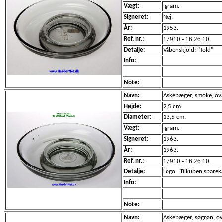
Vægt:
gram.
Signeret:
Nej.
År:
1953.
17910 - 16 26 10.
Ref. nr.:
Detalje:
Våbenskjold: "Told"
Info:
Note:
Navn:
Askebæger, smoke, ova
Højde:
2,5 cm.
Diameter:
13,5 cm.
Vægt:
gram.
Signeret:
1963.
År:
1963.
17910 - 16 26 10.
Ref. nr.:
Detalje:
Logo: "Bikuben spare
Info:
Note:
Navn:
Askebæger, søgrøn, ov