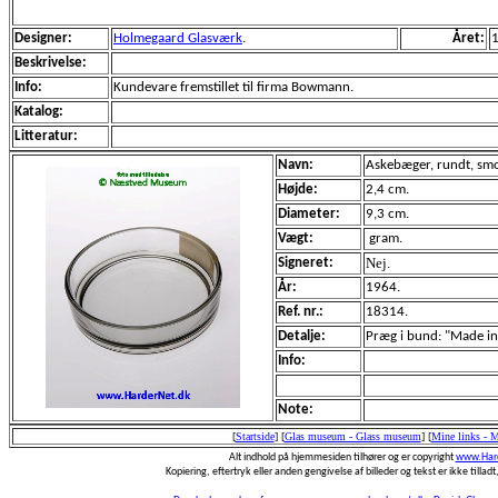
Designer:
Holmegaard Glasværk
.
Året:
Beskrivelse:
Info:
Kundevare fremstillet til firma Bowmann.
Katalog:
Litteratur:
Navn:
Askebæger, rundt, smo
Højde:
2,4 cm.
Diameter:
9,3 cm.
Vægt:
gram.
Nej.
Signeret:
År:
1964.
Ref. nr.:
18314.
Detalje:
Præg i bund: "Made i
Info:
Note:
[
Startside
]
[
Glas museum - Glass museum
]
[
Mine links - 
Alt indhold på hjemmesiden tilhører og er copyright
www.Hard
Kopiering, eftertryk eller anden gengivelse af billeder og tekst er ikke tilladt,