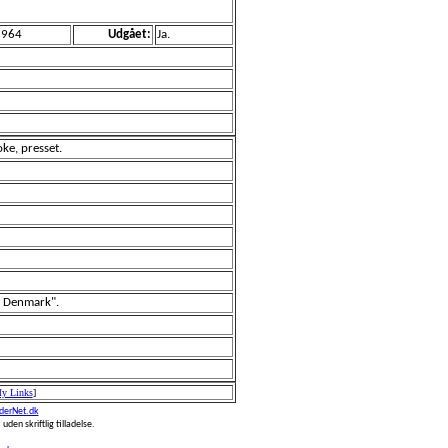
1964
Udgået:
Ja.
ke, presset.
n Denmark".
My Links
]
erNet.dk
 uden skriftlig tilladelse.