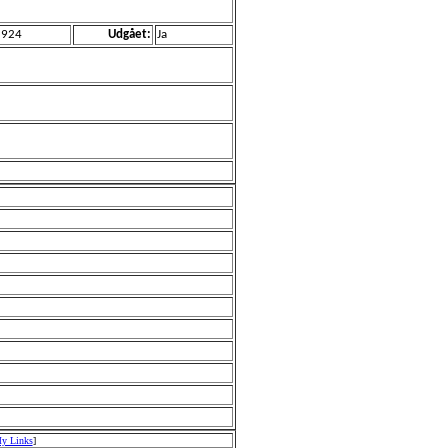
1924
Udgået:
Ja
My Links
]