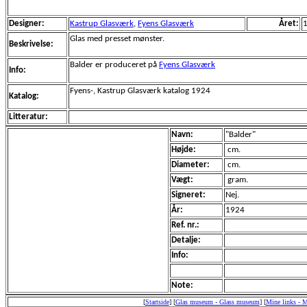
Designer:
Kastrup Glasværk
,
Fyens Glasværk
Året:
Glas med presset mønster.
Beskrivelse:
Balder er produceret på
Fyens Glasværk
Info:
Fyens-, Kastrup Glasværk katalog 1924
Katalog:
Litteratur:
Navn:
"Balder"
Højde:
cm.
Diameter:
cm.
Vægt:
gram.
Signeret:
Nej.
År:
1924
Ref. nr.:
Detalje:
Info:
Note:
[
Startside
]
[
Glas museum - Glass museum
]
[
Mine links - 