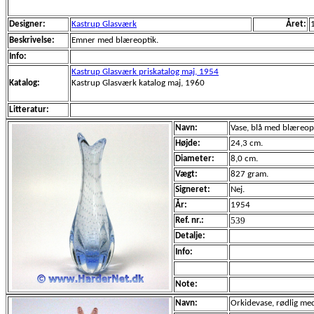
Designer:
Kastrup Glasværk
Året:
Beskrivelse:
Emner med blæreoptik.
Info:
Kastrup Glasværk priskatalog maj, 1954
Katalog:
Kastrup Glasværk katalog maj, 1960
Litteratur:
Navn:
Vase, blå med blæreopt
Højde:
24,3 cm.
Diameter:
8,0 cm.
Vægt:
827 gram.
Signeret:
Nej.
År:
1954
539
Ref. nr.:
Detalje:
Info:
Note:
Navn:
Orkidevase, rødlig me