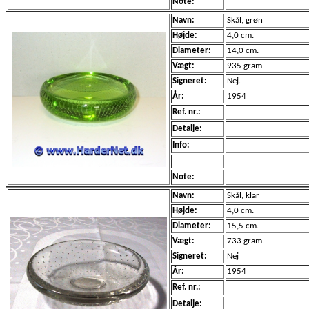
Note:
Navn:
Skål, grøn
Højde:
4,0 cm.
Diameter:
14,0 cm.
Vægt:
935 gram.
Signeret:
Nej.
År:
1954
Ref. nr.:
Detalje:
Info:
Note:
Navn:
Skål, klar
Højde:
4,0 cm.
Diameter:
15,5 cm.
Vægt:
733 gram.
Signeret:
Nej
År:
1954
Ref. nr.:
Detalje: