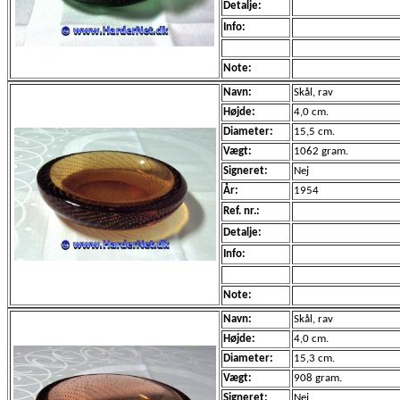
Detalje:
Info:
Note:
Navn:
Skål, rav
Højde:
4,0 cm.
Diameter:
15,5 cm.
Vægt:
1062 gram.
Signeret:
Nej
År:
1954
Ref. nr.:
Detalje:
Info:
Note:
Navn:
Skål, rav
Højde:
4,0 cm.
Diameter:
15,3 cm.
Vægt:
908 gram.
Signeret:
Nej