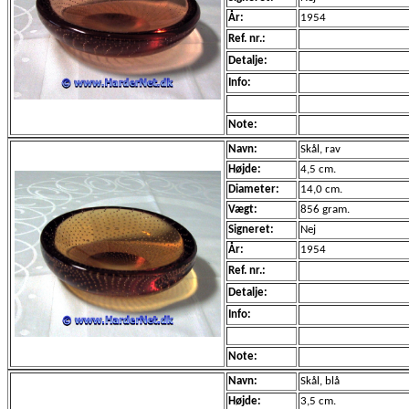
År:
1954
Ref. nr.:
Detalje:
Info:
Note:
Navn:
Skål, rav
Højde:
4,5 cm.
Diameter:
14,0 cm.
Vægt:
856 gram.
Signeret:
Nej
År:
1954
Ref. nr.:
Detalje:
Info:
Note:
Navn:
Skål, blå
Højde:
3,5 cm.