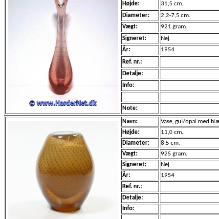
Højde:
31,5 cm.
Diameter:
2,2-7,5 cm.
Vægt:
921 gram.
Signeret:
Nej.
År:
1954
Ref. nr.:
Detalje:
Info:
Note:
Navn:
Vase, gul/opal med bl
Højde:
11,0 cm.
Diameter:
8,5 cm.
Vægt:
925 gram.
Signeret:
Nej.
År:
1954
Ref. nr.:
Detalje:
Info: