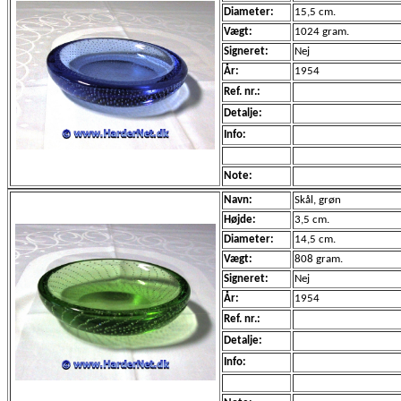
Diameter:
15,5 cm.
Vægt:
1024 gram.
Signeret:
Nej
År:
1954
Ref. nr.:
Detalje:
Info:
Note:
Navn:
Skål, grøn
Højde:
3,5 cm.
Diameter:
14,5 cm.
Vægt:
808 gram.
Signeret:
Nej
År:
1954
Ref. nr.:
Detalje:
Info: