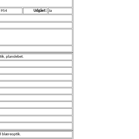
1954
Udgået:
Ja
ik, planslebet.
d blæreoptik.