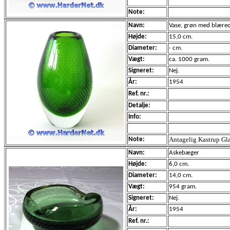
Note:
Navn:
Vase, grøn med blæreo
Højde:
15,0 cm.
Diameter:
- cm.
Vægt:
ca. 1000 gram.
Signeret:
Nej.
År:
1954
Ref. nr.:
Detalje:
Info:
Antagelig Kastrup G
Note:
Navn:
Askebæger
Højde:
6,0 cm.
Diameter:
14,0 cm.
Vægt:
954 gram.
Signeret:
Nej.
År:
1954
Ref. nr.: