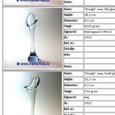
Note:
Navn:
"Knogle" vase, lilla glas
Højde:
36,5 cm.
Diameter:
8,5 cm.
Vægt:
1010 gram.
Signeret:
Holmegaard 19PL52
År:
1952
Ref. nr.:
Detalje:
Info:
Note:
Navn:
"Knogle" vase, hvidt g
Højde:
32,2 cm.
Diameter:
9,2 cm.
Vægt:
734 gram.
Signeret:
Nej.
År:
1952
Ref. nr.: