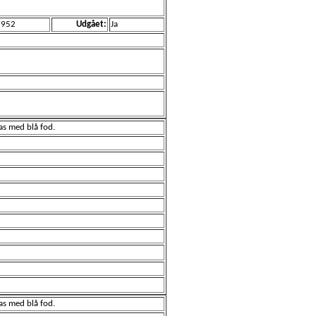
1952
Udgået:
Ja
las med blå fod.
las med blå fod.