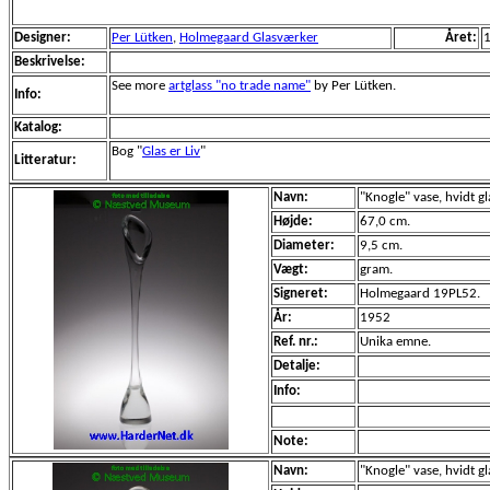
Designer:
Per Lütken
,
Holmegaard Glasværker
Året:
Beskrivelse:
See more
artglass "no trade name"
by Per Lütken.
Info:
Katalog:
Bog "
Glas er Liv
"
Litteratur:
Navn:
"Knogle" vase, hvidt g
Højde:
67,0 cm.
Diameter:
9,5 cm.
Vægt:
gram.
Signeret:
Holmegaard 19PL52.
År:
1952
Ref. nr.:
Unika emne.
Detalje:
Info:
Note:
Navn:
"Knogle" vase, hvidt g