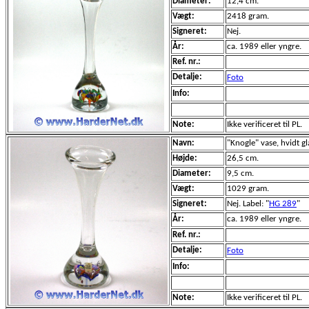
Diameter:
12,4 cm.
Vægt:
2418 gram.
Signeret:
Nej.
År:
ca. 1989 eller yngre.
Ref. nr.:
Detalje:
Foto
Info:
Note:
Ikke verificeret til PL.
Navn:
"Knogle" vase, hvidt gl
Højde:
26,5 cm.
Diameter:
9,5 cm.
Vægt:
1029 gram.
Signeret:
Nej. Label: "
HG 289
"
År:
ca. 1989 eller yngre.
Ref. nr.:
Detalje:
Foto
Info:
Note:
Ikke verificeret til PL.