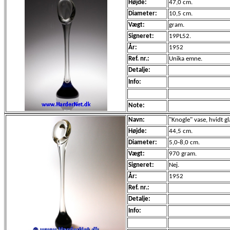
Højde:
47,0 cm.
Diameter:
10,5 cm.
Vægt:
gram.
Signeret:
19PL52.
År:
1952
Ref. nr.:
Unika emne.
Detalje:
Info:
Note:
Navn:
"Knogle" vase, hvidt g
Højde:
44,5 cm.
Diameter:
5,0-8,0 cm.
Vægt:
970 gram.
Signeret:
Nej.
År:
1952
Ref. nr.:
Detalje:
Info: