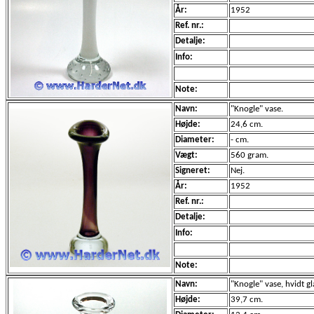
År:
1952
Ref. nr.:
Detalje:
Info:
Note:
Navn:
"Knogle" vase.
Højde:
24,6 cm.
Diameter:
- cm.
Vægt:
560 gram.
Signeret:
Nej.
År:
1952
Ref. nr.:
Detalje:
Info:
Note:
Navn:
"Knogle" vase, hvidt gl
Højde:
39,7 cm.