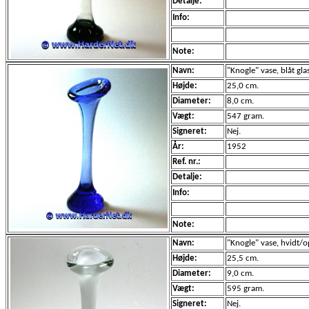
Detalje:
Info:
Note:
Navn:
"Knogle" vase, blåt gla
Højde:
25,0 cm.
Diameter:
8,0 cm.
Vægt:
547 gram.
Signeret:
Nej.
År:
1952
Ref. nr.:
Detalje:
Info:
Note:
Navn:
"Knogle" vase, hvidt/o
Højde:
25,5 cm.
Diameter:
9,0 cm.
Vægt:
595 gram.
Signeret:
Nej.