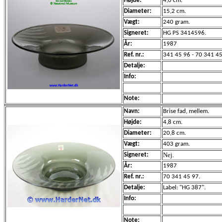
Højde:
4,0 cm.
Diameter:
15,2 cm.
Vægt:
240 gram.
Signeret:
HG PS 3414596.
År:
1987
Ref. nr.:
341 45 96 - 70 341 4
Detalje:
Info:
Note:
Navn:
Brise fad, mellem.
Højde:
4,8 cm.
Diameter:
20,8 cm.
Vægt:
403 gram.
Nej.
Signeret:
År:
1987
Ref. nr.:
70 341 45 97.
Detalje:
Label: "HG 387".
Info:
Note: