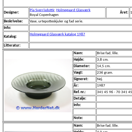
Pia Sverrisdottir
,
Holmegaard Glasværk
Designer:
Året:
Royal Copenhagen
Beskrivelse:
Vase, urtepotteskjuler og fad serie.
Info:
Holmegaard Glasværk katalog 1987
Katalog:
Litteratur:
Navn:
Brise fad, lille.
Højde:
3,8 cm.
Diameter:
14,5 cm.
Vægt:
236 gram.
Signeret:
Nej.
År:
1987
Ref. nr.:
341 45 96 - 70 341 4
Detalje:
Info:
Note:
Navn:
Brise fad, lille.