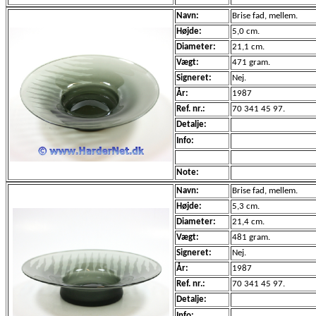
Navn:
Brise fad, mellem.
Højde:
5,0 cm.
Diameter:
21,1 cm.
Vægt:
471 gram.
Signeret:
Nej.
År:
1987
Ref. nr.:
70 341 45 97.
Detalje:
Info:
Note:
Navn:
Brise fad, mellem.
Højde:
5,3 cm.
Diameter:
21,4 cm.
Vægt:
481 gram.
Signeret:
Nej.
År:
1987
Ref. nr.:
70 341 45 97.
Detalje:
Info: