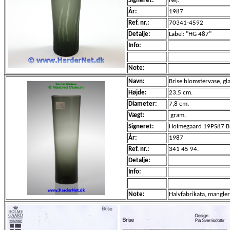
Signeret:
Nej.
År:
1987
Ref. nr.:
70341-4592
Detalje:
Label: "HG 487"
Info:
Note:
Navn:
Brise blomstervase, gl
Højde:
23,5 cm.
Diameter:
7,8 cm.
Vægt:
gram.
Signeret:
Holmegaard 19PS87 B
År:
1987
Ref. nr.:
341 45 94.
Detalje:
Info:
Note:
Halvfabrikata, mangle