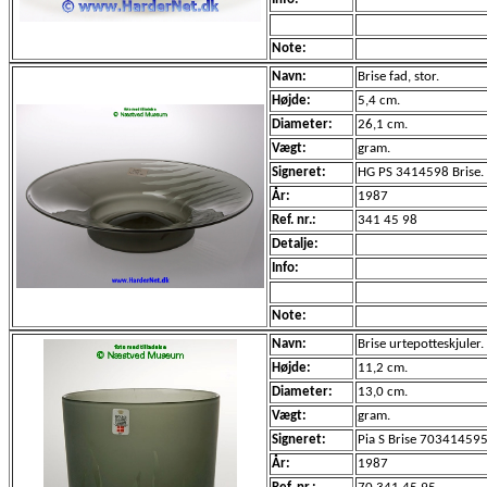
Note:
Navn:
Brise fad, stor.
Højde:
5,4 cm.
Diameter:
26,1 cm.
Vægt:
gram.
Signeret:
HG PS 3414598 Brise.
År:
1987
Ref. nr.:
341 45 98
Detalje:
Info:
Note:
Navn:
Brise urtepotteskjuler.
Højde:
11,2 cm.
Diameter:
13,0 cm.
Vægt:
gram.
Signeret:
Pia S Brise 703414595
År:
1987