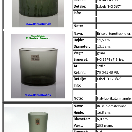
Ref. nr.:
70 341 45 95.
Detalje:
Label: "HG 387"
Info:
Note:
Navn:
Brise urtepotteskjuler, 
Højde:
11,5 cm.
Diameter:
13,1 cm.
Vægt:
gram.
Signeret:
HG 19PS87 Brise.
År:
1987
Ref. nr.:
70 341 45 95.
Detalje:
Label: "HG 387"
Info:
Note:
Halvfabrikata, mangle
Navn:
Brise blomstervase.
Højde:
16,5 cm.
Diameter:
6,0 cm.
Vægt:
203 gram.