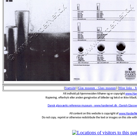
[
Startside
]
[
Glas museum - Glass museum
]
[
Mine links - 
Alt indhold på hjemmesiden tilhører og er copyright
www.Hard
Kopiering, eftertryk eller anden gengivelse af billeder og tekst er ikke tilladt,
Dansk glasværks reference museum - www.hardernet.dk - Danish Glass
All content on this website is copyright of
www.HarderNe
Do not copy, reprint or otherwise redistribute the text or images on this site wi