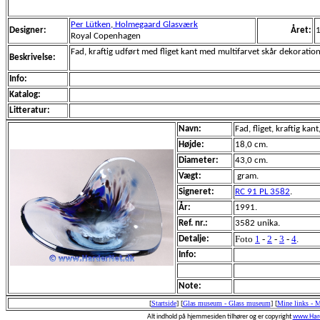
Per Lütken
,
Holmegaard Glasværk
Designer:
Året:
Royal Copenhagen
Fad, kraftig udført med fliget kant med multifarvet skår dekoration
Beskrivelse:
Info:
Katalog:
Litteratur:
Navn:
Fad, fliget, kraftig kan
Højde:
18,0 cm.
Diameter:
43,0 cm.
Vægt:
gram.
Signeret:
RC 91 PL 3582
.
År:
1991.
Ref. nr.:
3582 unika.
Foto
1
-
2
-
3
-
4
.
Detalje:
Info:
Note:
[
Startside
]
[
Glas museum - Glass museum
]
[
Mine links - 
Alt indhold på hjemmesiden tilhører og er copyright
www.Hard