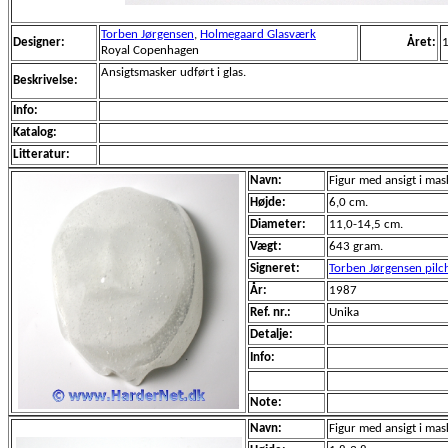
Torben Jørgensen
,
Holmegaard Glasværk
Designer:
Året:
Royal Copenhagen
Ansigtsmasker udført i glas.
Beskrivelse:
Info:
Katalog:
Litteratur:
Navn:
Figur med ansigt i mas
Højde:
6,0 cm.
Diameter:
11,0-14,5 cm.
Vægt:
643 gram.
Signeret:
Torben Jørgensen pil
År:
1987
Ref. nr.:
Unika
Detalje:
Info:
Note:
Navn:
Figur med ansigt i mas