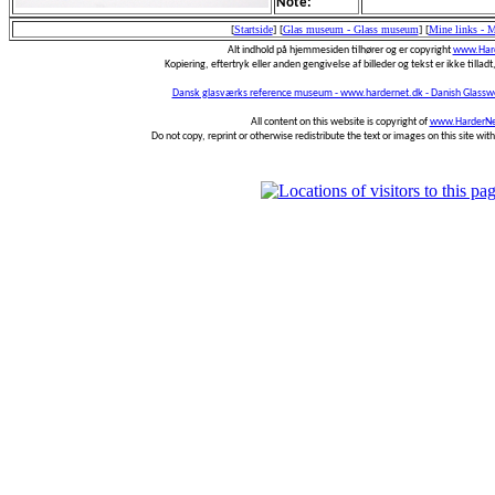
Note:
[
Startside
]
[
Glas museum - Glass museum
]
[
Mine links - 
Alt indhold på hjemmesiden tilhører og er copyright
www.Hard
Kopiering, eftertryk eller anden gengivelse af billeder og tekst er ikke tilladt,
Dansk glasværks reference museum - www.hardernet.dk - Danish Glass
All content on this website is copyright of
www.HarderNe
Do not copy, reprint or otherwise redistribute the text or images on this site wi