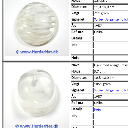
Højde:
1,8-3,8 cm.
Diameter:
11,0-14,0 cm.
Vægt:
711 gram.
Signeret:
Torben Jørgensen pilc
År:
1987
Ref. nr.:
Unika
Detalje:
Info:
Note:
Navn:
Figur med ansigt i mas
Højde:
5,7 cm.
Diameter:
10,8-13,0 cm.
Vægt:
1051 gram.
Signeret:
Torben Jørgensen pil
År:
1987
Ref. nr.:
Unika
Foto
Detalje:
Info: