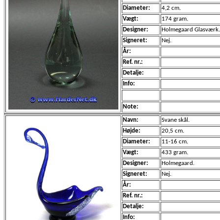
Diameter:
4,2 cm.
Vægt:
174 gram.
Designer:
Holmegaard Glasværk.
Signeret:
Nej.
År:
Ref. nr.:
Detalje:
Info:
Note:
Navn:
Svane skål.
Højde:
20,5 cm.
Diameter:
11-16 cm.
Vægt:
433 gram.
Designer:
Holmegaard.
Signeret:
Nej.
År:
Ref. nr.:
Detalje:
Info: