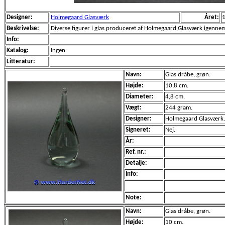
Designer:
Holmegaard Glasværk
Året:
Beskrivelse:
Diverse figurer i glas produceret af Holmegaard Glasværk igennem
Info:
Katalog:
Ingen.
Litteratur:
Navn:
Glas dråbe, grøn.
Højde:
10,8 cm.
Diameter:
4,8 cm.
Vægt:
244 gram.
Designer:
Holmegaard Glasværk.
Signeret:
Nej.
År:
Ref. nr.:
Detalje:
Info:
Note:
Navn:
Glas dråbe, grøn.
Højde:
10 cm.