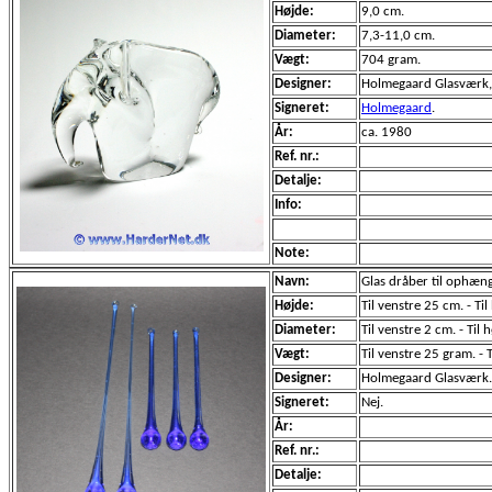
Højde:
9,0 cm.
Diameter:
7,3-11,0 cm.
Vægt:
704 gram.
Designer:
Holmegaard Glasværk, 
Signeret:
Holmegaard
.
År:
ca. 1980
Ref. nr.:
Detalje:
Info:
Note:
Navn:
Glas dråber til ophæn
Højde:
Til venstre 25 cm. - Ti
Diameter:
Til venstre 2 cm. - Til 
Vægt:
Til venstre 25 gram. - 
Designer:
Holmegaard Glasværk.
Signeret:
Nej.
År:
Ref. nr.:
Detalje: