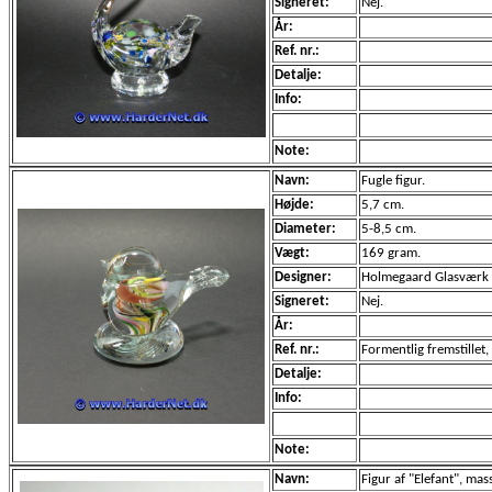
Signeret:
Nej.
År:
Ref. nr.:
Detalje:
Info:
Note:
Navn:
Fugle figur.
Højde:
5,7 cm.
Diameter:
5-8,5 cm.
Vægt:
169 gram.
Designer:
Holmegaard Glasværk
Signeret:
Nej.
År:
Ref. nr.:
Formentlig fremstillet
Detalje:
Info:
Note:
Navn:
Figur af "Elefant", mas