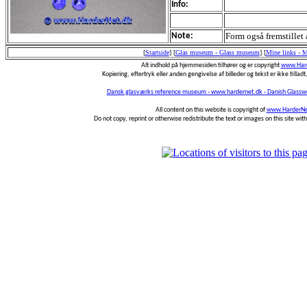
Info:
Form også fremstillet
Note:
[
Startside
]
[
Glas museum - Glass museum
]
[
Mine links - 
Alt indhold på hjemmesiden tilhører og er copyright
www.Hard
Kopiering, eftertryk eller anden gengivelse af billeder og tekst er ikke tilladt,
Dansk glasværks reference museum - www.hardernet.dk - Danish Glass
All content on this website is copyright of
www.HarderNe
Do not copy, reprint or otherwise redistribute the text or images on this site wi