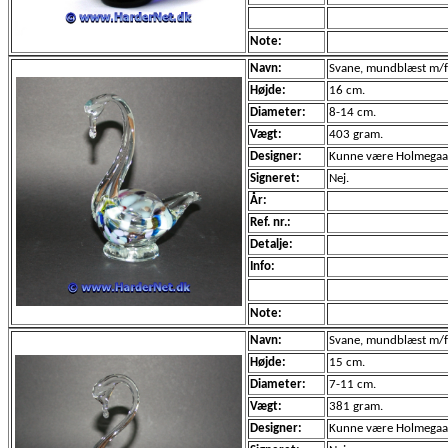
Note:
Navn:
Svane, mundblæst m/fa
Højde:
16 cm.
Diameter:
8-14 cm.
Vægt:
403 gram.
Designer:
Kunne være Holmegaa
Signeret:
Nej.
År:
Ref. nr.:
Detalje:
Info:
Note:
Navn:
Svane, mundblæst m/fa
Højde:
15 cm.
Diameter:
7-11 cm.
Vægt:
381 gram.
Designer:
Kunne være Holmegaa