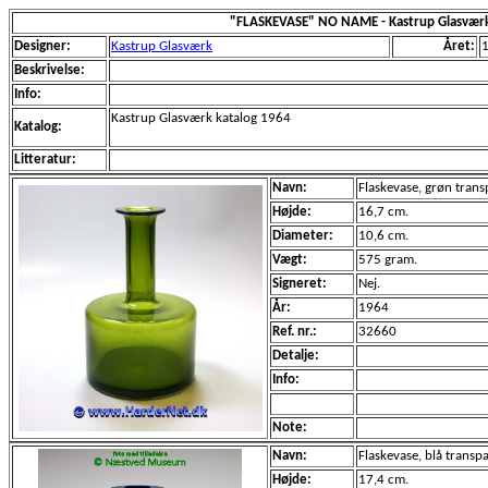
"FLASKEVASE" NO NAME - Kastrup Glasvær
Designer:
Kastrup Glasværk
Året:
Beskrivelse:
Info:
Kastrup Glasværk katalog 1964
Katalog:
Litteratur:
Navn:
Flaskevase, grøn tran
Højde:
16,7 cm.
Diameter:
10,6 cm.
Vægt:
575 gram.
Signeret:
Nej.
År:
1964
Ref. nr.:
32660
Detalje:
Info:
Note:
Navn:
Flaskevase, blå transp
Højde:
17,4 cm.