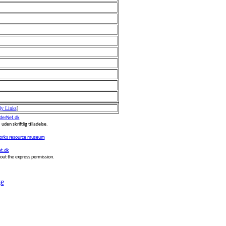
My Links
]
erNet.dk
 uden skriftlig tilladelse.
works resource museum
t.dk
thout the express permission.