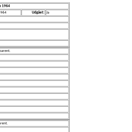
k 1964
1964
Udgået:
Ja
sparent.
arent.