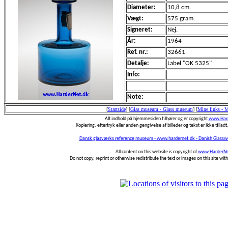
Diameter:
10,8 cm.
Vægt:
575 gram.
Signeret:
Nej.
År:
1964
Ref. nr.:
32661
Detalje:
Label "OK 5325"
Info:
Note:
[
Startside
]
[
Glas museum - Glass museum
]
[
Mine links - 
Alt indhold på hjemmesiden tilhører og er copyright
www.Hard
Kopiering, eftertryk eller anden gengivelse af billeder og tekst er ikke tilladt,
Dansk glasværks reference museum - www.hardernet.dk - Danish Glass
All content on this website is copyright of
www.HarderNe
Do not copy, reprint or otherwise redistribute the text or images on this site wi