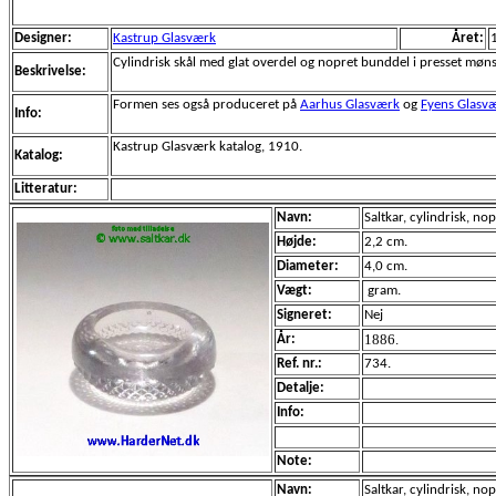
Designer:
Kastrup Glasværk
Året:
Cylindrisk skål med glat overdel og nopret bunddel i presset møns
Beskrivelse:
Formen ses også produceret på
Aarhus Glasværk
og
Fyens Glasv
Info:
Kastrup Glasværk katalog, 1910.
Katalog:
Litteratur:
Navn:
Saltkar, cylindrisk, no
Højde:
2,2 cm.
Diameter:
4,0 cm.
Vægt:
gram.
Signeret:
Nej
1886.
År:
Ref. nr.:
734.
Detalje:
Info:
Note:
Navn:
Saltkar, cylindrisk, no