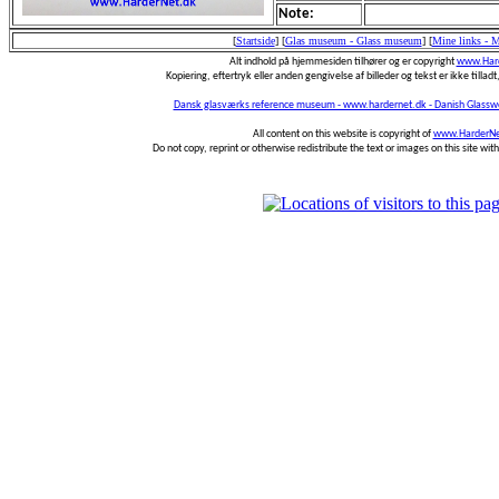
Note:
[
Startside
]
[
Glas museum - Glass museum
]
[
Mine links - 
Alt indhold på hjemmesiden tilhører og er copyright
www.Hard
Kopiering, eftertryk eller anden gengivelse af billeder og tekst er ikke tilladt,
Dansk glasværks reference museum - www.hardernet.dk - Danish Glass
All content on this website is copyright of
www.HarderNe
Do not copy, reprint or otherwise redistribute the text or images on this site wi