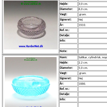
Højde:
3,0 cm.
Diameter:
6,0 cm.
Vægt:
gram.
Signeret:
Nej
1910.
År:
Ref. nr.:
Detalje:
Info:
Note:
Navn:
Saltkar, cylindrisk, no
Højde:
2,2 cm.
Diameter:
5,0 cm.
Vægt:
gram.
Signeret:
Nej
1886.
År:
Ref. nr.:
Detalje:
Info: