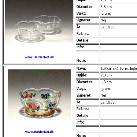
Højde:
2,8 cm.
Diameter:
5,8 cm.
Vægt:
gram.
Signeret:
Nej
ca. 1950.
År:
Ref. nr.:
Detalje:
Info:
Note:
Navn:
Saltkar, skål form, bøl
Højde:
2,8 cm.
Diameter:
5,8 cm.
Vægt:
gram.
Signeret:
Nej
ca. 1950.
År:
Ref. nr.:
Detalje:
Info:
Note: