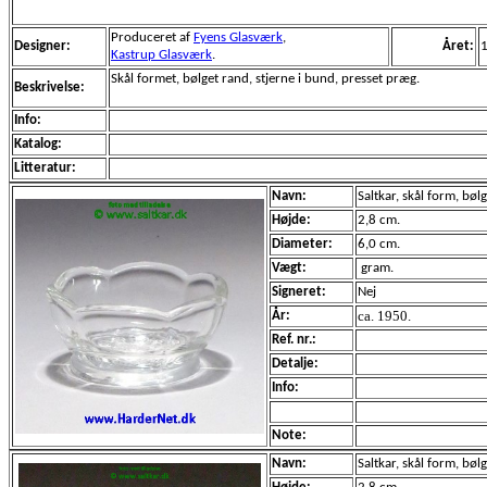
Produceret af
Fyens Glasværk
,
Designer:
Året:
Kastrup Glasværk
.
Skål formet, bølget rand, stjerne i bund, presset præg.
Beskrivelse:
Info:
Katalog:
Litteratur:
Navn:
Saltkar, skål form, bøl
Højde:
2,8 cm.
Diameter:
6,0 cm.
Vægt:
gram.
Signeret:
Nej
ca. 1950.
År:
Ref. nr.:
Detalje:
Info:
Note:
Navn:
Saltkar, skål form, bøl