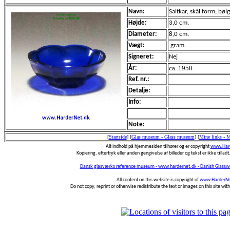
Navn:
Saltkar, skål form, bølg
Højde:
3,0 cm.
Diameter:
8,0 cm.
Vægt:
gram.
Signeret:
Nej
ca. 1950.
År:
Ref. nr.:
Detalje:
Info:
Note:
[
Startside
]
[
Glas museum - Glass museum
]
[
Mine links - 
Alt indhold på hjemmesiden tilhører og er copyright
www.Hard
Kopiering, eftertryk eller anden gengivelse af billeder og tekst er ikke tilladt,
Dansk glasværks reference museum - www.hardernet.dk - Danish Glass
All content on this website is copyright of
www.HarderNe
Do not copy, reprint or otherwise redistribute the text or images on this site wi