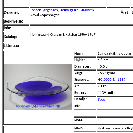
Torben Jørgensen
,
Holmegaard Glasværk
Designer:
Året:
Royal Copenhagen.
Beskrivelse:
Info:
Holmegaard Glasværk katalog 1986-1987
Katalog:
Litteratur:
Navn:
Samoa skål, hvidt glas
Højde:
6,8 cm.
Diameter:
40,0 cm.
Vægt:
2657 gram.
Signeret:
HG 2002 TJ. 1139
År:
2002
Ref. nr.:
1139 unika.
Foto
Detalje:
Info:
Note:
Navn:
Skål med Samoa udtryk