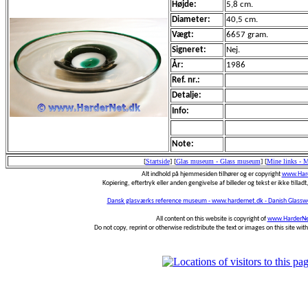
Højde:
5,8 cm.
Diameter:
40,5 cm.
Vægt:
6657 gram.
Signeret:
Nej.
År:
1986
Ref. nr.:
Detalje:
Info:
Note:
[
Startside
]
[
Glas museum - Glass museum
]
[
Mine links - 
Alt indhold på hjemmesiden tilhører og er copyright
www.Hard
Kopiering, eftertryk eller anden gengivelse af billeder og tekst er ikke tilladt,
Dansk glasværks reference museum - www.hardernet.dk - Danish Glass
All content on this website is copyright of
www.HarderNe
Do not copy, reprint or otherwise redistribute the text or images on this site wi