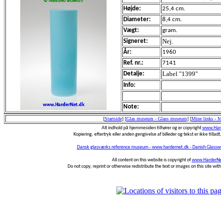
Højde:
25,4 cm.
Diameter:
8,4 cm.
Vægt:
gram.
Nej.
Signeret:
År:
1960
Ref. nr.:
7141
Label "1399"
Detalje:
Info:
Note:
[
Startside
]
[
Glas museum - Glass museum
]
[
Mine links - 
Alt indhold på hjemmesiden tilhører og er copyright
www.Hard
Kopiering, eftertryk eller anden gengivelse af billeder og tekst er ikke tilladt,
Dansk glasværks reference museum - www.hardernet.dk - Danish Glass
All content on this website is copyright of
www.HarderNe
Do not copy, reprint or otherwise redistribute the text or images on this site wi