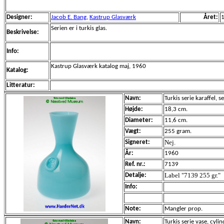
Designer:
Jacob E. Bang
,
Kastrup Glasværk
Året:
Serien er i turkis glas.
Beskrivelse:
Info:
Kastrup Glasværk katalog maj, 1960
Katalog:
Litteratur:
Navn:
Turkis serie karaffel,
Højde:
18,3 cm.
Diameter:
11,6 cm.
Vægt:
255 gram.
Nej.
Signeret:
År:
1960
Ref. nr.:
7139
Label "7139 255 gr."
Detalje:
Info:
Note:
Mangler prop.
Navn:
Turkis serie vase, cylin