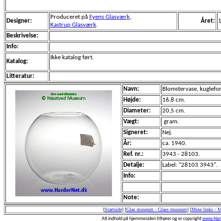
Produceret på
Fyens Glasværk
,
Designer:
Året:
Kastrup Glasværk
.
Beskrivelse:
Info:
Ikke katalog ført.
Katalog:
Litteratur:
Navn:
Blomstervase, kugleform
Højde:
16,8 cm.
Diameter:
20,5 cm.
Vægt:
gram.
Signeret:
Nej.
År:
ca. 1940.
Ref. nr.:
3943 - 28103.
Detalje:
Label: "28103 3943".
Info:
Note:
[
Startside
]
[
Glas museum - Glass museum
]
[
Mine links - 
Alt indhold på hjemmesiden tilhører og er copyright
www.Hard