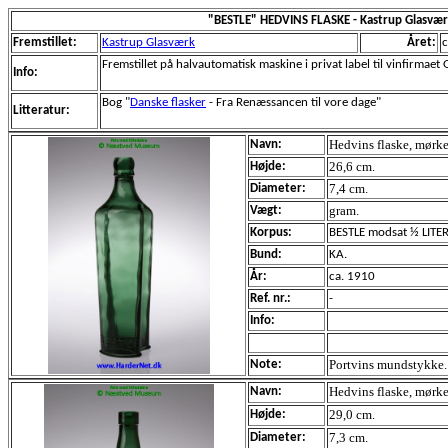
"BESTLE" HEDVINS FLASKE - Kastrup Glasvæ
Fremstillet:
Kastrup Glasværk
Året:
c
Fremstillet på halvautomatisk maskine i privat label til vinfirmaet 
Info:
Bog "
Danske flasker
- Fra Renæssancen til vore dage"
Litteratur:
Hedvins flaske, mørke
Navn:
26,6 cm.
Højde:
7,4 cm.
Diameter:
gram.
Vægt:
Korpus:
BESTLE modsat ½ LITER 
Bund:
KA.
År:
ca. 1910
Ref. nr.:
-
Info:
Portvins mundstykke
Note:
Hedvins flaske, mørk
Navn:
29,0 cm.
Højde:
7,3 cm.
Diameter: