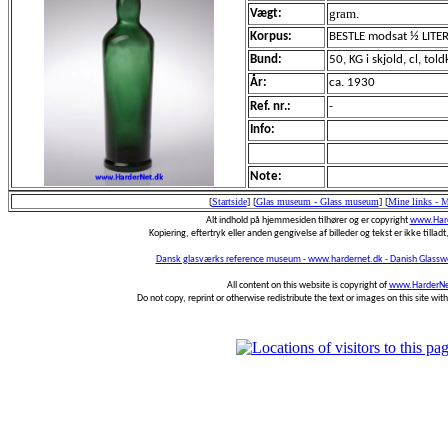
gram.
Vægt:
Korpus:
BESTLE modsat ½ LITER 
Bund:
50, KG i skjold, cl, told
År:
ca. 1930
Ref. nr.:
-
Info:
Note:
[
Startside
]
[
Glas museum - Glass museum
]
[
Mine links - 
Alt indhold på hjemmesiden tilhører og er copyright
www.Hard
Kopiering, eftertryk eller anden gengivelse af billeder og tekst er ikke tilladt,
Dansk glasværks reference museum - www.hardernet.dk - Danish Glass
All content on this website is copyright of
www.HarderNe
Do not copy, reprint or otherwise redistribute the text or images on this site wi