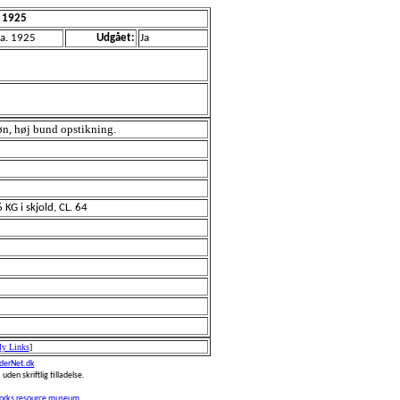
 1925
a. 1925
Udgået:
Ja
røn, høj bund opstikning.
KG i skjold, CL. 64
My Links
]
erNet.dk
 uden skriftlig tilladelse.
works resource museum