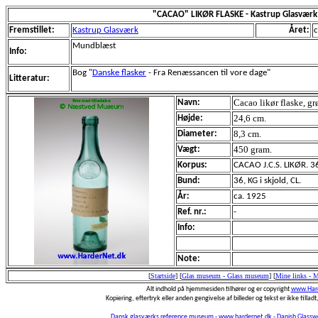
"CACAO" LIKØR FLASKE - Kastrup Glasværk
Fremstillet:
Kastrup Glasværk
Året:
c
Mundblæst
Info:
Bog "
Danske flasker
- Fra Renæssancen til vore dage"
Litteratur:
Cacao likør flaske, g
Navn:
24,6 cm.
Højde:
8,3 cm.
Diameter:
450 gram.
Vægt:
Korpus:
CACAO J.C.S. LIKØR. 36 
Bund:
36, KG i skjold, CL.
År:
ca. 1925
Ref. nr.:
-
Info:
Note:
[
Startside
]
[
Glas museum - Glass museum
]
[
Mine links - 
Alt indhold på hjemmesiden tilhører og er copyright
www.Hard
Kopiering, eftertryk eller anden gengivelse af billeder og tekst er ikke tilladt,
Dansk glasværks reference museum - www.hardernet.dk - Danish Glass