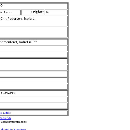
00
a. 1900
Udgået:
Ja
 Chr. Pedersen, Esbjerg.
namenteret, lodret riller.
 Glasværk.
My Links
]
erNet.dk
 uden skriftlig tilladelse.
works resource museum