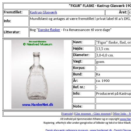
"FIGUR" FLASKE - Kastrup Glasværk 19
Fremstillet:
Kastrup Glasværk
Året:
c
Mundblæst og antages at være fremstillet i privat label til a/s DfG,
Info:
Bog "
Danske flasker
- Fra Renæssancen til vore dage"
Litteratur:
"Figur" flaske, flad, or
Navn:
13,5 cm.
Højde:
3,0-6,0 cm.
Diameter:
gram.
Vægt:
Korpus:
-
Bund:
Ka
År:
ca. 1900
Ref. nr.:
-
Info:
Produceret på Kastrup
Note:
[
Startside
]
[
Glas museum - Glass museum
]
[
Mine links - 
Alt indhold på hjemmesiden tilhører og er copyright
www.Hard
Kopiering, eftertryk eller anden gengivelse af billeder og tekst er ikke tilladt,
Dansk glasværks reference museum - www.hardernet.dk - Danish Glass