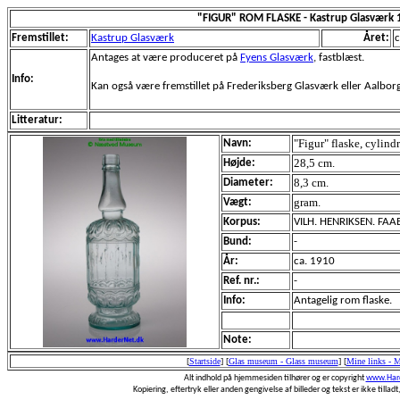
"FIGUR" ROM FLASKE - Kastrup Glasværk 
Fremstillet:
Kastrup Glasværk
Året:
c
Antages at være produceret på
Fyens Glasværk
, fastblæst.
Info:
Kan også være fremstillet på Frederiksberg Glasværk eller Aalbor
Litteratur:
"Figur" flaske, cylind
Navn:
28,5 cm.
Højde:
8,3 cm.
Diameter:
gram.
Vægt:
Korpus:
VILH. HENRIKSEN. FA
Bund:
-
År:
ca. 1910
Ref. nr.:
-
Info:
Antagelig rom flaske.
Note:
[
Startside
]
[
Glas museum - Glass museum
]
[
Mine links - 
Alt indhold på hjemmesiden tilhører og er copyright
www.Hard
Kopiering, eftertryk eller anden gengivelse af billeder og tekst er ikke tilladt,