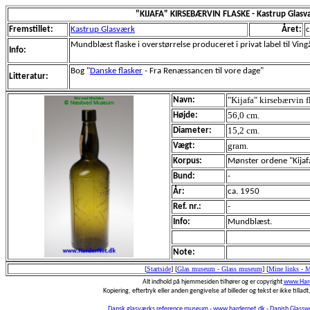
"KIJAFA" KIRSEBÆRVIN FLASKE - Kastrup Glas
Fremstillet:
Kastrup Glasværk
Året:
c
Mundblæst flaske i overstørrelse produceret i privat label til Vi
Info:
Bog "
Danske flasker
- Fra Renæssancen til vore dage"
Litteratur:
"Kijafa" kirsebærvin fl
Navn:
56,0 cm.
Højde:
15,2 cm.
Diameter:
gram.
Vægt:
Korpus:
Mønster ordene "Kijafa"
Bund:
-
År:
ca. 1950
Ref. nr.:
-
Info:
Mundblæst.
Note:
[
Startside
]
[
Glas museum - Glass museum
]
[
Mine links - 
Alt indhold på hjemmesiden tilhører og er copyright
www.Hard
Kopiering, eftertryk eller anden gengivelse af billeder og tekst er ikke tilladt,
Dansk glasværks reference museum - www.hardernet.dk - Danish Glass