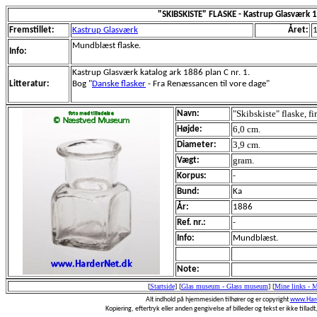
"SKIBSKISTE" FLASKE - Kastrup Glasværk 
Fremstillet:
Kastrup Glasværk
Året:
Mundblæst flaske.
Info:
Kastrup Glasværk katalog ark 1886 plan C nr. 1.
Litteratur:
Bog "
Danske flasker
- Fra Renæssancen til vore dage"
"Skibskiste" flaske, fi
Navn:
6,0 cm.
Højde:
3,9 cm.
Diameter:
gram.
Vægt:
Korpus:
-
Bund:
Ka
År:
1886
Ref. nr.:
-
Info:
Mundblæst.
Note:
[
Startside
]
[
Glas museum - Glass museum
]
[
Mine links - 
Alt indhold på hjemmesiden tilhører og er copyright
www.Hard
Kopiering, eftertryk eller anden gengivelse af billeder og tekst er ikke tilladt,