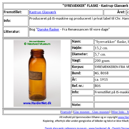
"SYREVÆKKER" FLASKE - Kastrup Glasværk
Fremstillet:
Kastrup Glasværk
Året:
c
Produceret på IS-maskine og produceret i privat label til Chr. Ha
Info:
Bog "
Danske flasker
- Fra Renæssancen til vore dage"
Litteratur:
"Syrevækker" flaske, b
Navn:
15,2 cm.
Højde:
5,7 cm.
Diameter:
200 gram.
Vægt:
Korpus:
SYREVÆKKEREN FRA V
Bund:
KG, 8058
År:
ca. 1915
Ref. nr.:
805
Info:
Fremstillet på IS-maski
Note:
[
Startside
]
[
Glas museum - Glass museum
]
[
Mine links - 
Alt indhold på hjemmesiden tilhører og er copyright
www.Hard
Kopiering, eftertryk eller anden gengivelse af billeder og tekst er ikke tilladt,
Dansk glasværks reference museum - www.hardernet.dk - Danish Glass