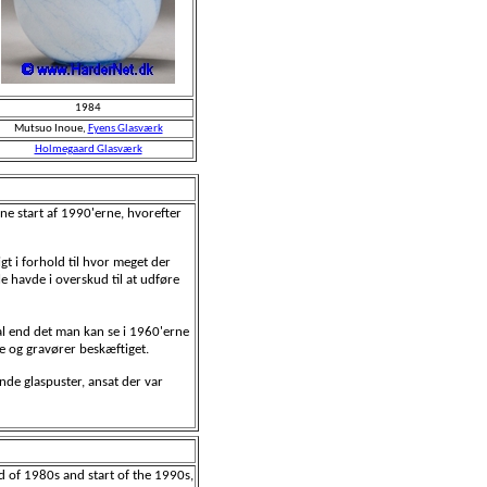
1984
Mutsuo Inoue,
Fyens Glasværk
Holmegaard Glasværk
rne start af 1990'erne, hvorefter
gt i forhold til hvor meget der
 havde i overskud til at udføre
al end det man kan se i 1960'erne
e og gravører beskæftiget.
nde glaspuster, ansat der var
d of 1980s and start of the 1990s,