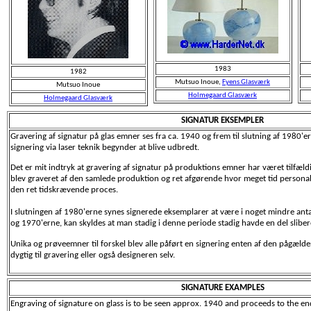
1983
1982
Mutsuo Inoue,
Fyens Glasværk
Mutsuo Inoue
Holmegaard Glasværk
Holmegaard Glasværk
SIGNATUR EKSEMPLER
Gravering af signatur på glas emner ses fra ca. 1940 og frem til slutning af 1980'e
signering via laser teknik begynder at blive udbredt.
Det er mit indtryk at gravering af signatur på produktions emner har været tilfældi
blev graveret af den samlede produktion og ret afgørende hvor meget tid personale
den ret tidskrævende proces.
I slutningen af 1980'erne synes signerede eksemplarer at være i noget mindre ant
og 1970'erne, kan skyldes at man stadig i denne periode stadig havde en del sliber
Unika og prøveemner til forskel blev alle påført en signering enten af den pågælde
dygtig til gravering eller også designeren selv.
SIGNATURE EXAMPLES
Engraving of signature on glass is to be seen approx. 1940 and proceeds to the en