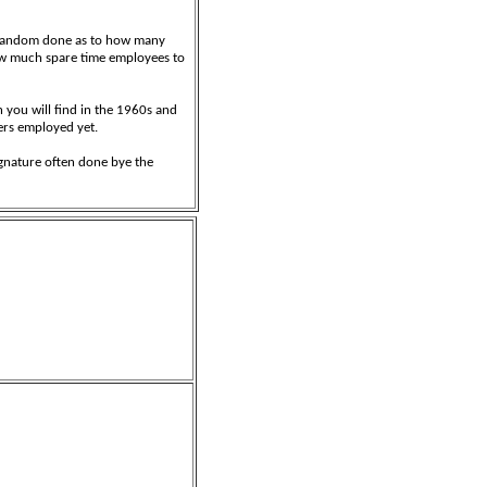
n random done as to how many
how much spare time employees to
n you will find in the 1960s and
vers employed yet.
signature often done bye the