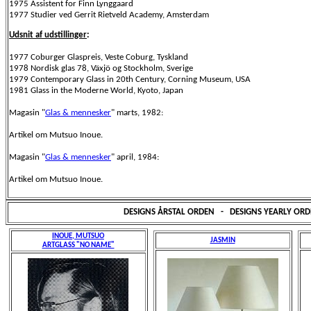
1975 Assistent for Finn Lynggaard
1977 Studier ved Gerrit Rietveld Academy, Amsterdam
Udsnit af udstillinger
:
1977 Coburger Glaspreis, Veste Coburg, Tyskland
1978 Nordisk glas 78, Växjö og Stockholm, Sverige
1979 Contemporary Glass in 20th Century, Corning Museum, USA
1981 Glass in the Moderne World, Kyoto, Japan
Magasin "
Glas & mennesker
" marts, 1982:
Artikel om Mutsuo Inoue.
Magasin "
Glas & mennesker
" april, 1984:
Artikel om Mutsuo Inoue.
DESIGNS ÅRSTAL ORDEN
-
DESIGNS YEARLY ORD
INOUE, MUTSUO
JASMIN
ARTGLASS "NO NAME"