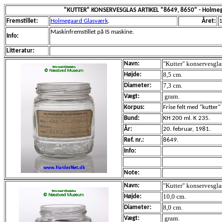
"KUTTER" KONSERVESGLAS ARTIKEL "8649, 8650" - Holmeg
Fremstillet:
Holmegaard Glasværk
.
Året:
Maskinfremstillet på IS maskine.
Info:
Litteratur:
"Kutter" konservesgla
Navn:
8,5 cm.
Højde:
7,3 cm.
Diameter:
gram.
Vægt:
Korpus:
Frise felt med "kutte
Bund:
KH 200 ml. K 235.
År:
20. februar, 1981.
Ref. nr.:
8649.
Info:
Note:
"Kutter" konservesgla
Navn:
10,0 cm.
Højde:
8,0 cm.
Diameter:
gram.
Vægt: