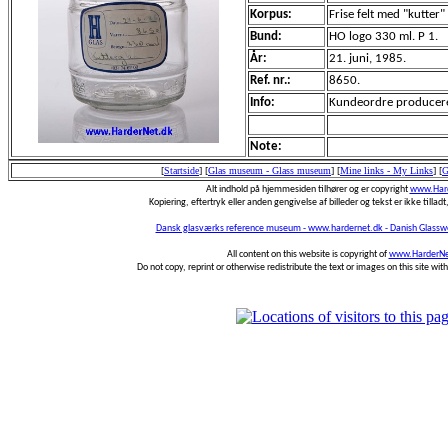
Korpus:
Frise felt med "kutte
Bund:
HO logo 330 ml. P 1.
År:
21. juni, 1985.
Ref. nr.:
8650.
Info:
Kundeordre produceret
Note:
[
Startside
]
[
Glas museum - Glass museum
]
[
Mine links - My Links
]
[
G
Alt indhold på hjemmesiden tilhører og er copyright
www.Hard
Kopiering, eftertryk eller anden gengivelse af billeder og tekst er ikke tilladt,
Dansk glasværks reference museum - www.hardernet.dk - Danish Glass
All content on this website is copyright of
www.HarderNe
Do not copy, reprint or otherwise redistribute the text or images on this site wi