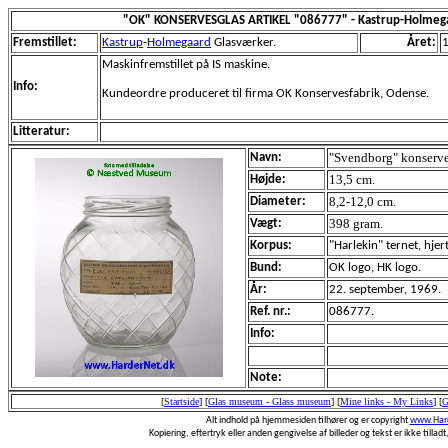
"OK" KONSERVESGLAS ARTIKEL "086777" - Kastrup-Holmega
Fremstillet:
Kastrup
-
Holmegaard
Glasværker.
Året:
Maskinfremstillet på IS maskine.
Info:
Kundeordre produceret til firma OK Konservesfabrik, Odense.
Litteratur:
"Svendborg" konserve
Navn:
13,5 cm.
Højde:
8,2-12,0 cm.
Diameter:
398 gram.
Vægt:
Korpus:
"Harlekin" ternet, hjer
Bund:
OK logo, HK logo.
År:
22. september, 1969.
Ref. nr.:
086777.
Info:
Note:
[
Startside
]
[
Glas museum - Glass museum
]
[
Mine links - My Links
]
[
G
Alt indhold på hjemmesiden tilhører og er copyright
www.Hard
Kopiering, eftertryk eller anden gengivelse af billeder og tekst er ikke tilladt,