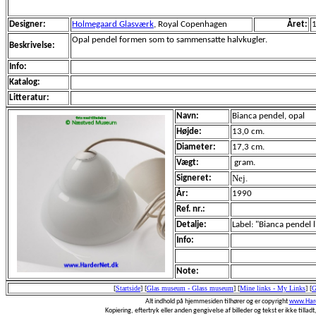
Designer:
Holmegaard Glasværk
, Royal Copenhagen
Året:
Opal pendel formen som to sammensatte halvkugler.
Beskrivelse:
Info:
Katalog:
Litteratur:
Navn:
Bianca pendel, opal
Højde:
13,0 cm.
Diameter:
17,3 cm.
Vægt:
gram.
Nej.
Signeret:
År:
1990
Ref. nr.:
Detalje:
Label: "Bianca pendel l
Info:
Note:
[
Startside
]
[
Glas museum - Glass museum
]
[
Mine links - My Links
]
[
G
Alt indhold på hjemmesiden tilhører og er copyright
www.Hard
Kopiering, eftertryk eller anden gengivelse af billeder og tekst er ikke tilladt,