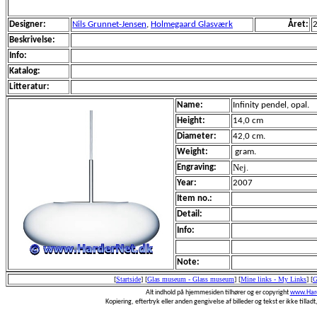
Designer:
Nils Grunnet-Jensen
,
Holmegaard Glasværk
Året:
Beskrivelse:
Info:
Katalog:
Litteratur:
Name:
Infinity pendel, opal.
Height:
14,0 cm
Diameter:
42,0 cm.
Weight:
gram.
Nej.
Engraving:
Year:
2007
Item no.:
Detail:
Info:
Note:
[
Startside
]
[
Glas museum - Glass museum
]
[
Mine links - My Links
]
[
G
Alt indhold på hjemmesiden tilhører og er copyright
www.Hard
Kopiering, eftertryk eller anden gengivelse af billeder og tekst er ikke tilladt,