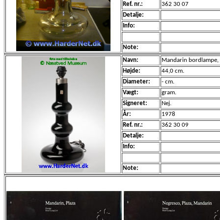
Ref. nr.:
362 30 07
Detalje:
Info:
Note:
Navn:
Mandarin bordlampe, s
Højde:
44,0 cm.
Diameter:
- cm.
Vægt:
gram.
Signeret:
Nej.
År:
1978
Ref. nr.:
362 30 09
Detalje:
Info:
Note: