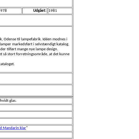
1978
Udgået:
1981
rk, Odense til lampefabrik. Idéen modnes i
lamper markedsført i selvstændigt katalog.
v der tilført mange nye lampe design.
t så stort forretningsområde, at det kunne
kataloget.
vidt glas.
d Mandarin klar
"