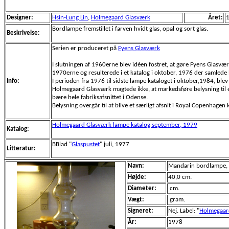
Designer:
Hsin-Lung Lin
,
Holmegaard Glasværk
Året:
Bordlampe fremstillet i farven hvidt glas, opal og sort glas.
Beskrivelse:
Serien er produceret på
Fyens Glasværk
I slutningen af 1960erne blev idéen fostret, at gøre Fyens Glasvæ
1970erne og resulterede i et katalog i oktober, 1976 der samlede 
Info:
I perioden fra 1976 til sidste lampe kataloget i oktober,1984, ble
Holmegaard Glasværk magtede ikke, at markedsføre belysning til e
bære hele fabriksafsnittet i Odense.
Belysning overgår til at blive et særligt afsnit i Royal Copenhagen 
Holmegaard Glasværk lampe katalog september, 1979
Katalog:
BBlad "
Glaspustet
" juli, 1977
Litteratur:
Navn:
Mandarin bordlampe, h
Højde:
40,0 cm.
Diameter:
cm.
Vægt:
gram.
Signeret:
Nej. Label: "
Holmegaar
År:
1978