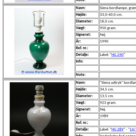
Note:
Navn:
Siena bordlampe, grøn
Højde:
33,0-40,0 cm.
Diameter:
16,0 cm.
Vægt:
950 gram.
Signeret:
Nej.
År:
1990
Ref. nr.:
Detalje:
Label: "
HG 290
"
Info:
Note:
Navn:
"Siena udtryk" bordlamp
Højde:
34,5 cm.
Diameter:
13,5 cm.
Vægt:
923 gram.
Signeret:
Nej.
År:
1989
Ref. nr.:
Detalje:
Label: "
HG 289
" - "
14/