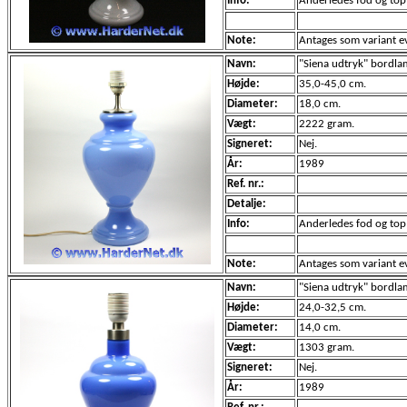
Info:
Anderledes fod og top
Note:
Antages som variant e
Navn:
"Siena udtryk" bordlampe
Højde:
35,0-45,0 cm.
Diameter:
18,0 cm.
Vægt:
2222 gram.
Signeret:
Nej.
År:
1989
Ref. nr.:
Detalje:
Info:
Anderledes fod og top
Note:
Antages som variant e
Navn:
"Siena udtryk" bordlamp
Højde:
24,0-32,5 cm.
Diameter:
14,0 cm.
Vægt:
1303 gram.
Signeret:
Nej.
År:
1989