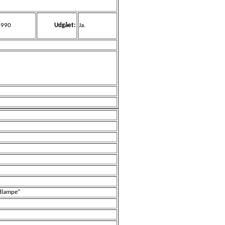
1990
Udgået:
Ja.
ordlampe"