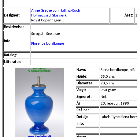
Anne Grethe von Halling-Koch
Designer:
Holmegaard Glasværk
Året:
Royal Copenhagen
Beskrivelse:
Se også - See also:
Info:
Florence bordlampe
Katalog:
Litteratur:
Navn:
Siena bordlampe, blå.
Højde:
35,0 cm.
Diameter:
20,5 cm.
Vægt:
950 gram.
Signeret:
Nej.
År:
23. februar, 1990
Ref. nr.:
Detalje:
Label: "Type Siena b
Info: