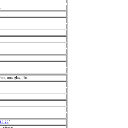
.
e, opal glas, lille.
12-92
"