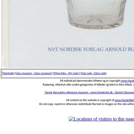
[
Startside
]
[
Glas museum - Glass museum
]
[
Mine links - My Links
]
[
Glas salg - Glass sale
]
Alt indhold på hjemmesiden tilhører og er copyright
www.Harde
Kopiering, eftertryk eller anden gengivelse af billeder og tekst er ikke tilladt, u
Dansk glasværks reference museum - www.hardernet.dk - Danish Glasswo
All content on this website is copyright of
www.HarderNet
Do not copy, reprint or otherwise redistribute the text or images on this site with