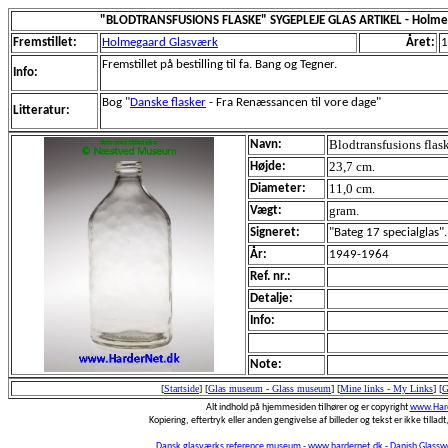
"BLODTRANSFUSIONS FLASKE" SYGEPLEJE GLAS ARTIKEL - Holme
Fremstillet:
Holmegaard Glasværk
Året:
1
Fremstillet på bestilling til fa. Bang og Tegner.
Info:
Bog "
Danske flasker
- Fra Renæssancen til vore dage"
Litteratur:
Blodtransfusions flask
Navn:
23,7 cm.
Højde:
11,0 cm.
Diameter:
gram.
Vægt:
Signeret:
"Bateg 17 specialglas"
År:
1949-1964
Ref. nr.:
Detalje:
Info:
Note:
[
Startside
]
[
Glas museum - Glass museum
]
[
Mine links - My Links
]
[
G
Alt indhold på hjemmesiden tilhører og er copyright
www.Hard
Kopiering, eftertryk eller anden gengivelse af billeder og tekst er ikke tilladt,
Dansk glasværks reference museum - www.hardernet.dk - Danish Glass