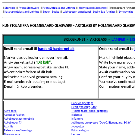
[
Startside
]
[
Fyens Stemware
]
[
Fyens Artglass and Lighting
]
[
Holmegaard Stemware
]
[ Holmegaard Artglass
[
Kastrup Artglass and Lighting
]
[
Bøger - Books
]
[
Lykkeposen brugskunst - Lucky Bag Artglass
]
[
Lyngby glas -
KUNSTGLAS FRA HOLMEGAARD GLASVÆRK - ARTGLASS BY HOLMEGAARD GLASS
BRUGSKUNST - ARTGLASS
-
LAMPER - LI
Bestil send e-mail til
harder@hardernet.dk
Order send e-mail to
Marker glas og kopier dem over i e-mail.
Mark, highlight glass, 
Angiv ønsket antal i "
Dit køb"
.
Write how many you w
Angiv navn, adresse købet skal sendes til.
State your name, addr
Afvent bekræftelsen af dit køb.
Await confirmation on
Bekræft dit køb ved gennem betaling.
Confirm your buy by m
E-mail sendes når betaling er modtaget.
You receive confirmat
E-mail når køb afsendes.
Confirmation e-mail w
Harlekin lysestage
Heart lysestage, Stor
Akva serie
"Holmegaard" skåle, røgtopas
Apoteker flasken
Isblomst
Askebæger asymmetrisk
Isflamme
Askebæger, TJ
Jubilæums brevpresse "Ove C. Bjerregaard, 50 år"
Atlantis
Jydepotter
Balance vase/lysestage
Købmandsglas
Blossom vase
Lagune