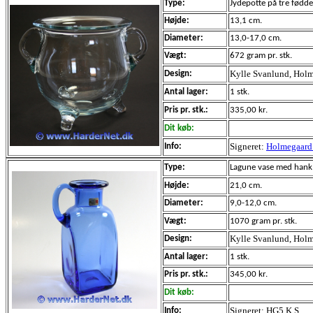
Type:
Jydepotte
på tre fødde
Højde:
13,1 cm.
Diameter:
13,0-17,0 cm.
Vægt:
672 gram pr. stk.
Kylle Svanlund, Holm
Design:
Antal lager:
1 stk.
Pris pr. stk.:
335,00 kr.
Dit køb:
Signeret:
Holmegaard 
Info:
Type:
Lagune
vase med hank
Højde:
21,0 cm.
Diameter:
9,0-12,0 cm.
Vægt:
1070 gram pr. stk.
Kylle Svanlund, Holm
Design:
Antal lager:
1 stk.
Pris pr. stk.:
345,00 kr.
Dit køb:
Signeret: HG5 K.S.
Info: