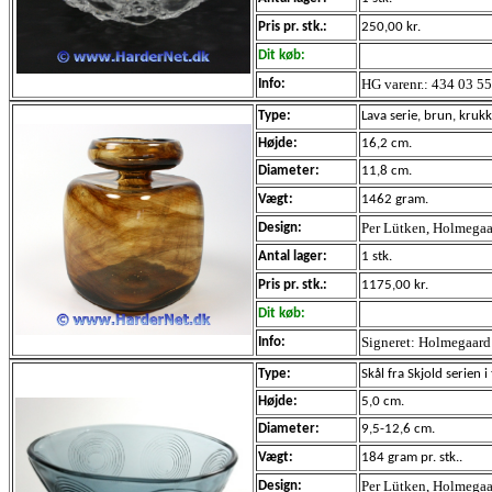
Pris pr. stk.:
250,00 kr.
Dit køb:
HG varenr.: 434 03 55
Info:
Type:
Lava
serie, brun, krukk
Højde:
16,2 cm.
Diameter:
11,8 cm.
Vægt:
1462 gram.
Per Lütken, Holmegaa
Design:
Antal lager:
1 stk.
Pris pr. stk.:
1175,00 kr.
Dit køb:
Signeret: Holmegaard
Info:
Type:
Skål fra
Skjold
serien i
Højde:
5,0 cm.
Diameter:
9,5-12,6 cm.
Vægt:
184 gram pr. stk..
Per Lütken, Holmegaa
Design: