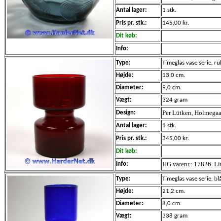
Antal lager:
1 stk.
Pris pr. stk.:
145,00 kr.
Dit køb:
Info:
Type:
Timeglas vase serie
, r
Højde:
13,0 cm.
Diameter:
9,0 cm.
Vægt:
324 gram
Per Lütken, Holmegaa
Design:
Antal lager:
1 stk.
Pris pr. stk.:
345,00 kr.
Dit køb:
HG varenr.: 17826. Li
Info:
Type:
Timeglas vase serie, b
Højde:
21,2 cm.
Diameter:
8,0 cm.
Vægt:
338 gram