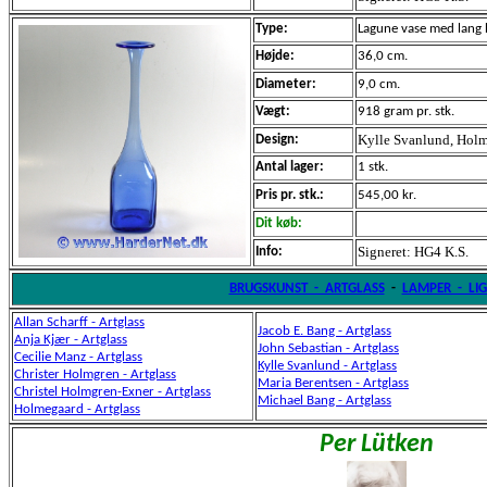
Type:
Lagune vase med lang 
Højde:
36,0 cm.
Diameter:
9,0 cm.
Vægt:
918 gram pr. stk.
Kylle Svanlund, Holm
Design:
Antal lager:
1 stk.
Pris pr. stk.:
545,00 kr.
Dit køb:
Signeret: HG4 K.S.
Info:
BRUGSKUNST - ARTGLASS
-
LAMPER - LI
Allan Scharff
- Artglass
Jacob E. Bang - Artglass
Anja Kjær
- Artglass
John Sebastian
- Artglass
Cecilie Manz - Artglass
Kylle Svanlund - Artglass
Christer Holmgren
- Artglass
Maria Berentsen - Artglass
Christel Holmgren-Exner - Artglass
Michael Bang - Artglass
Holmegaard - Artglass
Per Lütken