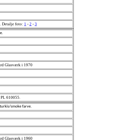
. Detalje foto:
1
-
2
-
3
e.
rd Glasværk i 1970
 PL 610055.
 turkis/smoke farve.
rd Glasværk i 1960