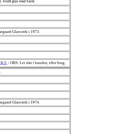
r, hvidt glas med hank.
egaard Glasværk i 1973.
K.S.
- OBS: Let slør i bunden, efter brug.
.
egaard Glasværk i 1974.