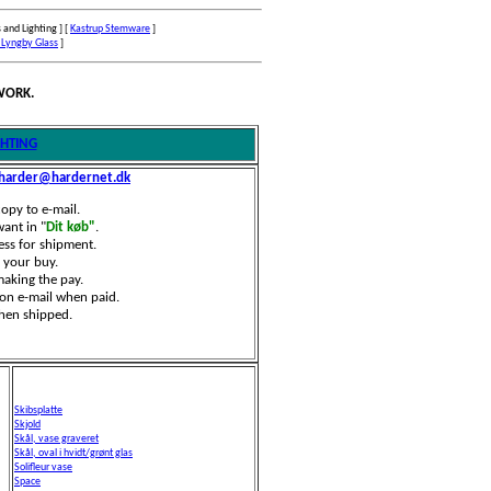
 and Lighting ]
[
Kastrup Stemware
]
 Lyngby Glass
]
WORK.
GHTING
harder@hardernet.dk
copy to e-mail.
ant in "
Dit køb"
.
ess for shipment.
 your buy.
aking the pay.
ion e-mail when paid.
hen shipped.
Skibsplatte
Skjold
Skål, vase graveret
Skål, oval i hvidt/grønt glas
Solifleur vase
Space