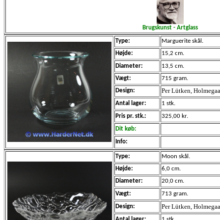
Brugskunst - Artglass
Type:
Marguerite
skål.
Højde:
15,2 cm.
Diameter:
13,5 cm.
Vægt:
715 gram.
Per Lütken, Holmegaa
Design:
Antal lager:
1 stk.
Pris pr. stk.:
325,00 kr.
Dit køb:
Info:
Type:
Moon
skål.
Højde:
6,0 cm.
Diameter:
20,0 cm.
Vægt:
713 gram.
Per Lütken, Holmega
Design:
Antal lager:
1 stk.