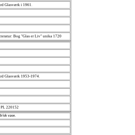
rd Glasværk i 1961.
tteratur: Bog "Glas er Liv" unika 1720
e.
ard Glasværk 1953-1974.
d PL 220152
indrisk vase.