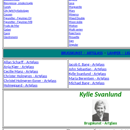
Brevpresse, smoke kugle
Lava
Candy
Marguerite
City light fyrfadsstage
Mars
Cocoon
Minerva
Figuretter - Figurines CH
Mixed Double
Figuretter - Figurines MB
Moon skåle
Fruits de Mer
Motion
Galaxi
Multi serien
Garni
Palet form
Glastronomi
Pirouette
Sign
Singular
BRUGSKUNST - ARTGLASS
-
LAMPER - LI
Allan Scharff
- Artglass
Jacob E. Bang - Artglass
Anja Kjær
- Artglass
John Sebastian
- Artglass
Cecilie Manz - Artglass
Kylle Svanlund - Artglass
Christer Holmgren
- Artglass
Maria Berentsen - Artglass
Christel Holmgren-Exner - Artglass
Michael Bang - Artglass
Holmegaard - Artglass
Kylle Svanlund
Brugskunst - Artglass