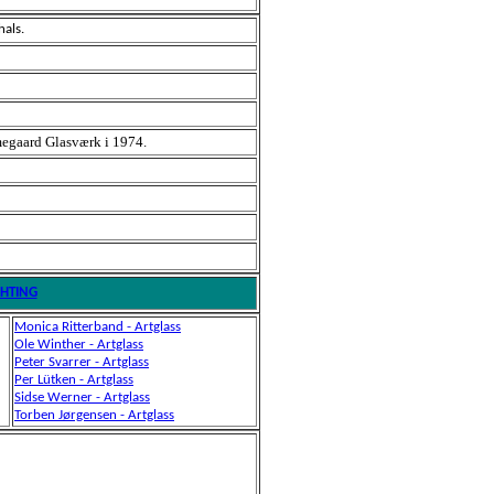
hals.
egaard Glasværk i 1974.
GHTING
Monica Ritterband - Artglass
Ole Winther
- Artglass
Peter Svarrer - Artglass
Per Lütken
- Artglass
Sidse Werner - Artglass
Torben Jørgensen
- Artglass