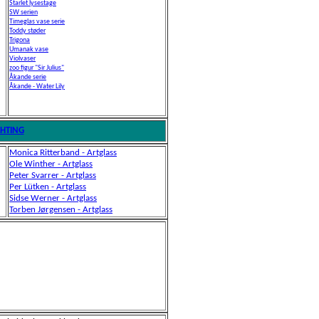
Starlet
lysestage
SW serien
Timeglas vase serie
Toddy støder
Trigona
Umanak vase
Violvaser
zoo figur "Sir Julius"
Åkande serie
Åkande - Water Lily
GHTING
Monica Ritterband - Artglass
Ole Winther
- Artglass
Peter Svarrer - Artglass
Per Lütken
- Artglass
Sidse Werner - Artglass
Torben Jørgensen
- Artglass