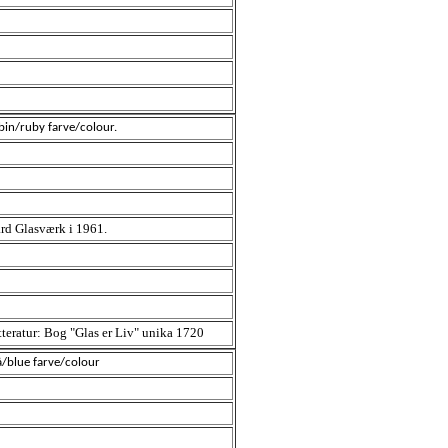
ubin/ruby farve/colour.
rd Glasværk i 1961.
tteratur: Bog "Glas er Liv" unika 1720
lå/blue farve/colour