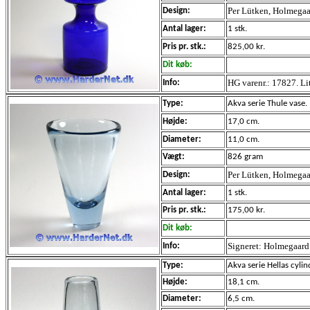
Per Lütken, Holmegaa
Design:
Antal lager:
1 stk.
Pris pr. stk.:
825,00 kr.
Dit køb:
HG varenr.: 17827. Li
Info:
Type:
Akva
serie Thule vas
Højde:
17,0 cm.
Diameter:
11,0 cm.
Vægt:
826 gram
Per Lütken, Holmega
Design:
Antal lager:
1 stk.
Pris pr. stk.:
175,00 kr.
Dit køb:
Signeret: Holmegaar
Info:
Type:
Akva serie Hellas cyl
Højde:
18,1 cm.
Diameter:
6,5 cm.