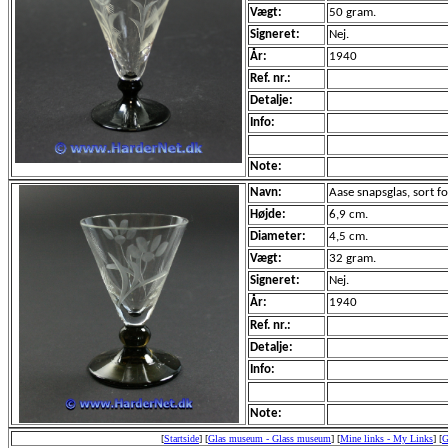
Vægt:
50 gram.
Signeret:
Nej.
År:
1940
Ref. nr.:
Detalje:
Info:
Note:
Navn:
Aase snapsglas, sort f
Højde:
6,9 cm.
Diameter:
4,5 cm.
Vægt:
32 gram.
Signeret:
Nej.
År:
1940
Ref. nr.:
Detalje:
Info:
Note:
[
Startside
]
[
Glas museum - Glass museum
]
[
Mine links - My Links
]
[
G