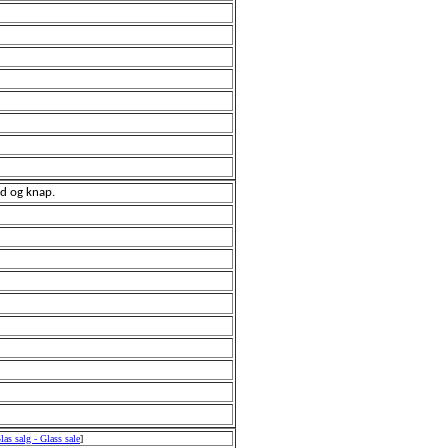
od og knap.
las salg - Glass sale
]