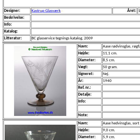
Designer:
Kastrup Glasværk
Året:
Beskrivelse:
Info:
Katalog:
Litteratur:
BC glasservice tegnings katalog, 2009
Navn:
Aase rødvinsglas, røgf
Højde:
11,1 cm.
Diameter:
8,5 cm.
Vægt:
50 gram.
Signeret:
Nej.
År:
1940
Ref. nr.:
Detalje:
Info:
Note:
Navn:
Aase hedvinsglas, sort
Højde:
9,0 cm.
Diameter:
5,9 cm.