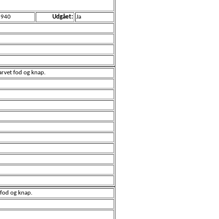
1940
Udgået:
Ja
arvet fod og knap.
 fod og knap.