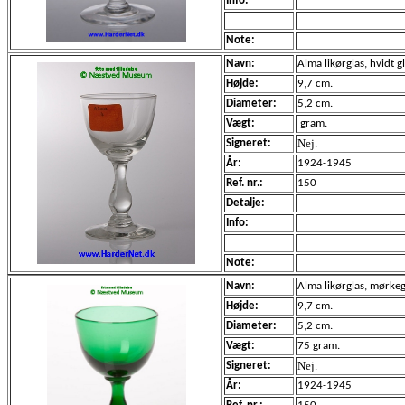
Info:
Note:
Navn:
Alma likørglas, hvidt gl
Højde:
9,7 cm.
Diameter:
5,2 cm.
Vægt:
gram.
Nej.
Signeret:
År:
1924-1945
Ref. nr.:
150
Detalje:
Info:
Note:
Navn:
Alma likørglas, mørke
Højde:
9,7 cm.
Diameter:
5,2 cm.
Vægt:
75 gram.
Nej.
Signeret:
År:
1924-1945