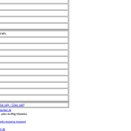
grøn.
las salg - Glass sale
]
erNet.dk
 uden skriftlig tilladelse.
works resource museum
t.dk