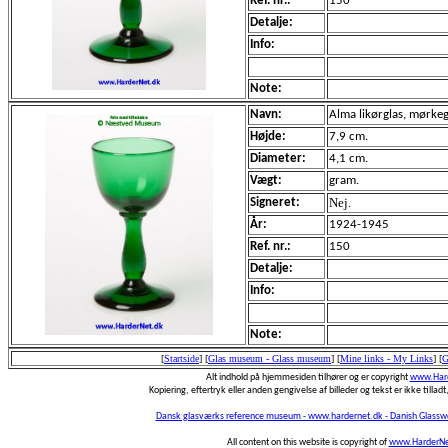
Ref. nr.:
150
Detalje:
Info:
Note:
Navn:
Alma likørglas, mørke
Højde:
7,9 cm.
Diameter:
4,1 cm.
Vægt:
gram.
Nej.
Signeret:
År:
1924-1945
Ref. nr.:
150
Detalje:
Info:
Note:
[
Startside
]
[
Glas museum - Glass museum
]
[
Mine links - My Links
]
[
G
Alt indhold på hjemmesiden tilhører og er copyright
www.Hard
Kopiering, eftertryk eller anden gengivelse af billeder og tekst er ikke tilladt,
Dansk glasværks reference museum - www.hardernet.dk - Danish Glass
All content on this website is copyright of
www.HarderNe