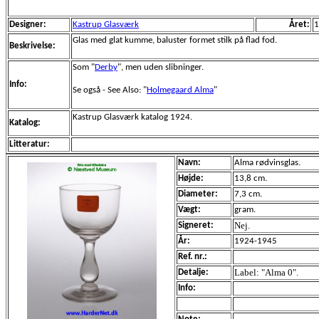
Designer:
Kastrup Glasværk
Året:
1
Glas med glat kumme, baluster formet stilk på flad fod.
Beskrivelse:
Som "
Derby
", men uden slibninger.
Info:
Se også - See Also: "
Holmegaard Alma
"
Kastrup Glasværk katalog 1924.
Katalog:
Litteratur:
Navn:
Alma rødvinsglas.
Højde:
13,8 cm.
Diameter:
7,3 cm.
Vægt:
gram.
Nej.
Signeret:
År:
1924-1945
Ref. nr.:
Label: "Alma 0".
Detalje:
Info: