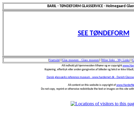
BARIL - TØNDEFORM GLASSERVICE - Holmegaard Glas
SEE TØNDEFORM
[
Startside
]
[
Glas museum - Glass museum
]
[
Mine links - My Links
]
[
G
Alt indhold på hjemmesiden tilhører og er copyright
www.Hard
Kopiering, eftertryk eller anden gengivelse af billeder og tekst er ikke tilladt,
Dansk glasværks reference museum - www.hardernet.dk - Danish Glass
All content on this website is copyright of
www.HarderNe
Do not copy, reprint or otherwise redistribute the text or images on this site wi