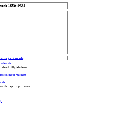
værk 1850-1923
las salg - Glass sale
]
erNet.dk
 uden skriftlig tilladelse.
works resource museum
t.dk
thout the express permission.