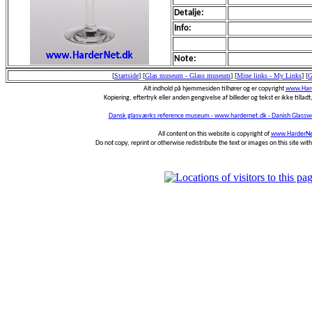
Detalje:
Info:
Note:
[
Startside
]
[
Glas museum - Glass museum
]
[
Mine links - My Links
]
[
G
Alt indhold på hjemmesiden tilhører og er copyright
www.Hard
Kopiering, eftertryk eller anden gengivelse af billeder og tekst er ikke tilladt,
Dansk glasværks reference museum - www.hardernet.dk - Danish Glass
All content on this website is copyright of
www.HarderNe
Do not copy, reprint or otherwise redistribute the text or images on this site wi