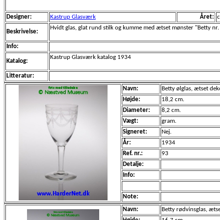
Designer:
Kastrup Glasværk
Året:
c
Hvidt glas, glat rund stilk og kumme med ætset mønster "Betty nr.
Beskrivelse:
Info:
Kastrup Glasværk katalog 1934
Katalog:
Litteratur:
Navn:
Betty ølglas, ætset dek
Højde:
18,2 cm.
Diameter:
8,2 cm.
Vægt:
gram.
Signeret:
Nej.
År:
1934
Ref. nr.:
93
Detalje:
Info:
Note:
Navn:
Betty rødvinsglas, æts