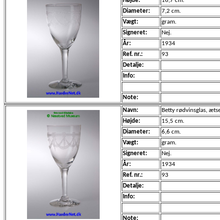
Højde:
16,7 cm.
Diameter:
7,2 cm.
Vægt:
gram.
Signeret:
Nej.
År:
1934
Ref. nr.:
93
Detalje:
Info:
Note:
Navn:
Betty rødvinsglas, æts
Højde:
15,5 cm.
Diameter:
6,6 cm.
Vægt:
gram.
Signeret:
Nej.
År:
1934
Ref. nr.:
93
Detalje:
Info:
Note: