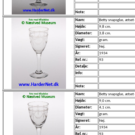
Note:
Navn:
Betty snapsglas, ætset
Højde:
9,8 cm.
Diameter:
3,8 cm.
Vægt:
gram.
Signeret:
Nej.
År:
1934
Ref. nr.:
93
Detalje:
Info:
Note:
Navn:
Betty snapsglas, ætset
Højde:
9,0 cm.
Diameter:
4,1 cm.
Vægt:
gram.
Signeret:
Nej.
År:
1934
Ref. nr.:
93