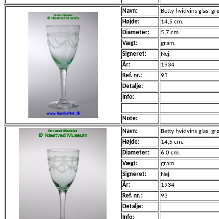
Navn:
Betty hvidvins glas, g
Højde:
14,5 cm.
Diameter:
5,7 cm.
Vægt:
gram.
Signeret:
Nej.
År:
1934
Ref. nr.:
93
Detalje:
Info:
Note:
Navn:
Betty hvidvins glas, g
Højde:
14,5 cm.
Diameter:
6,0 cm.
Vægt:
gram.
Signeret:
Nej.
År:
1934
Ref. nr.:
93
Detalje:
Info: