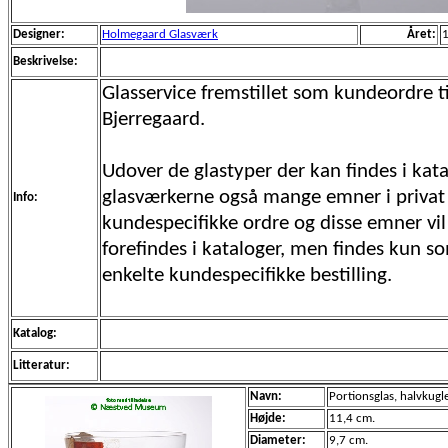
Designer:
Holmegaard Glasværk
Året:
Beskrivelse:
Glasservice fremstillet som kundeordre ti
Bjerregaard.
Udover de glastyper der kan findes i kata
glasværkerne også mange emner i privat
Info:
kundespecifikke ordre og disse emner vil 
forefindes i kataloger, men findes kun s
enkelte kundespecifikke bestilling.
Katalog:
Litteratur:
Navn:
Portionsglas, halvkugl
Højde:
11,4 cm.
Diameter:
9,7 cm.