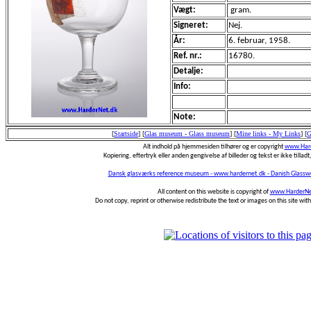
Vægt:
gram.
Signeret:
Nej.
År:
6. februar, 1958.
Ref. nr.:
16780.
Detalje:
Info:
Note:
[
Startside
]
[
Glas museum - Glass museum
]
[
Mine links - My Links
]
[
G
Alt indhold på hjemmesiden tilhører og er copyright
www.Hard
Kopiering, eftertryk eller anden gengivelse af billeder og tekst er ikke tilladt,
Dansk glasværks reference museum - www.hardernet.dk - Danish Glass
All content on this website is copyright of
www.HarderNe
Do not copy, reprint or otherwise redistribute the text or images on this site wi