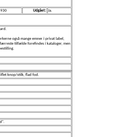
1930
Udgået:
Ja.
aard.
værkerne også mange emner i privat label,
ærreste tilfælde forefindes i kataloger, men
stilling.
flet knop/stilk, flad fod.
rd".