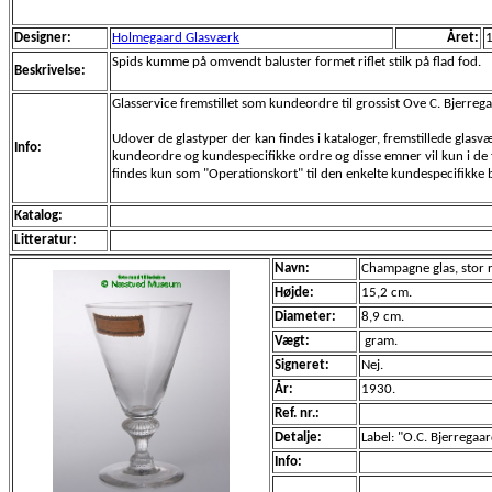
Designer:
Holmegaard Glasværk
Året:
Spids kumme på omvendt baluster formet riflet stilk på flad fod.
Beskrivelse:
Glasservice fremstillet som kundeordre til grossist Ove C. Bjerreg
Udover de glastyper der kan findes i kataloger, fremstillede glas
Info:
kundeordre og kundespecifikke ordre og disse emner vil kun i de f
findes kun som "Operationskort" til den enkelte kundespecifikke be
Katalog:
Litteratur:
Navn:
Champagne glas, stor ri
Højde:
15,2 cm.
Diameter:
8,9 cm.
Vægt:
gram.
Signeret:
Nej.
År:
1930.
Ref. nr.:
Detalje:
Label: "O.C. Bjerregaa
Info: