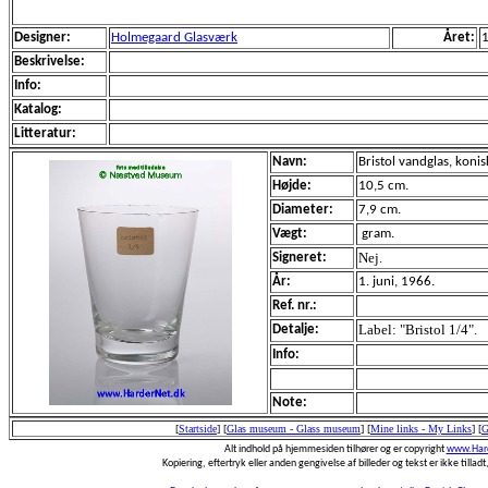
Designer:
Holmegaard Glasværk
Året:
Beskrivelse:
Info:
Katalog:
Litteratur:
Navn:
Bristol vandglas, koni
Højde:
10,5 cm.
Diameter:
7,9 cm.
Vægt:
gram.
Nej.
Signeret:
År:
1. juni, 1966.
Ref. nr.:
Label: "Bristol 1/4".
Detalje:
Info:
Note:
[
Startside
]
[
Glas museum - Glass museum
]
[
Mine links - My Links
]
[
G
Alt indhold på hjemmesiden tilhører og er copyright
www.Hard
Kopiering, eftertryk eller anden gengivelse af billeder og tekst er ikke tilladt,