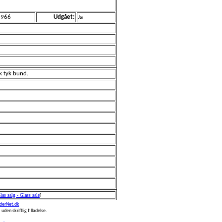
1966
Udgået:
Ja
sk tyk bund.
las salg - Glass sale
]
erNet.dk
 uden skriftlig tilladelse.