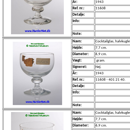
År:
1943
Ref. nr.:
11608
Detalje:
Info:
Note:
Navn:
Cocktailglas, halvkugl
Højde:
7,7 cm.
Diameter:
6,9 cm.
Vægt:
gram.
Signeret:
Nej.
År:
1943
Ref. nr.:
11608 - 401 21 40.
Detalje:
Info:
Note:
Navn:
Cocktailglas, halvkugl
Højde:
7,7 cm.
Diameter:
6,9 cm.