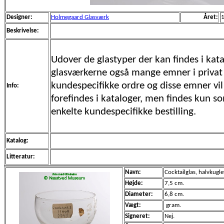
Designer:
Holmegaard Glasværk
Året:
Beskrivelse:
Udover de glastyper der kan findes i kata
glasværkerne også mange emner i privat
kundespecifikke ordre og disse emner vil 
Info:
forefindes i kataloger, men findes kun s
enkelte kundespecifikke bestilling.
Katalog:
Litteratur:
Navn:
Cocktailglas, halvkugl
Højde:
7,5 cm.
Diameter:
6,8 cm.
Vægt:
gram.
Signeret:
Nej.