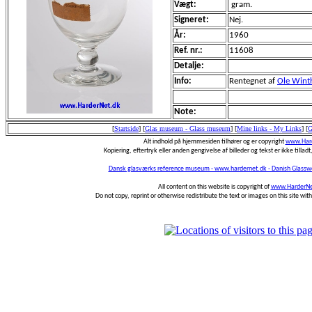
Vægt:
gram.
Signeret:
Nej.
År:
1960
Ref. nr.:
11608
Detalje:
Info:
Rentegnet af
Ole Wint
Note:
[
Startside
]
[
Glas museum - Glass museum
]
[
Mine links - My Links
]
[
G
Alt indhold på hjemmesiden tilhører og er copyright
www.Hard
Kopiering, eftertryk eller anden gengivelse af billeder og tekst er ikke tilladt,
Dansk glasværks reference museum - www.hardernet.dk - Danish Glass
All content on this website is copyright of
www.HarderNe
Do not copy, reprint or otherwise redistribute the text or images on this site wi