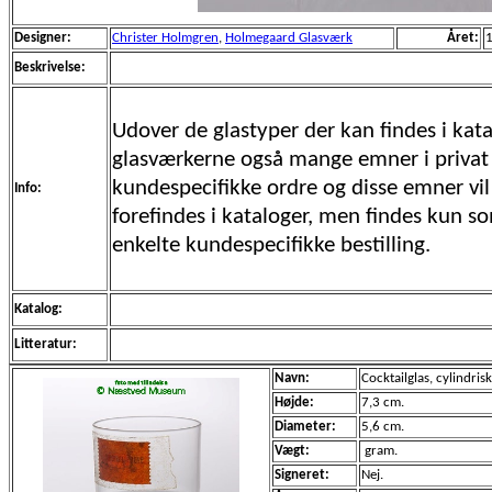
Designer:
Christer Holmgren
,
Holmegaard Glasværk
Året:
Beskrivelse:
Udover de glastyper der kan findes i kata
glasværkerne også mange emner i privat
kundespecifikke ordre og disse emner vil 
Info:
forefindes i kataloger, men findes kun s
enkelte kundespecifikke bestilling.
Katalog:
Litteratur:
Navn:
Cocktailglas, cylindrisk
Højde:
7,3 cm.
Diameter:
5,6 cm.
Vægt:
gram.
Signeret:
Nej.