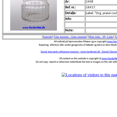
År:
1958
Ref. nr.:
16917.
Detalje:
Label: "Org. prøve co
Info:
Note:
[
Startside
]
[
Glas museum - Glass museum
]
[
Mine links - My Links
]
[
G
Alt indhold på hjemmesiden tilhører og er copyright
www.Hard
Kopiering, eftertryk eller anden gengivelse af billeder og tekst er ikke tilladt,
Dansk glasværks reference museum - www.hardernet.dk - Danish Glass
All content on this website is copyright of
www.HarderNe
Do not copy, reprint or otherwise redistribute the text or images on this site wi