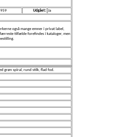
1959
Udgået:
Ja
værkerne også mange emner i privat label,
ærreste tilfælde forefindes i kataloger, men
stilling.
grøn spiral, rund stilk, flad fod.