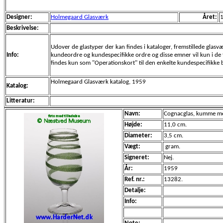
Designer:
Holmegaard Glasværk
Året:
Beskrivelse:
Udover de glastyper der kan findes i kataloger, fremstillede glas
Info:
kundeordre og kundespecifikke ordre og disse emner vil kun i de f
findes kun som "Operationskort" til den enkelte kundespecifikke be
Holmegaard Glasværk katalog, 1959
Katalog:
Litteratur:
Navn:
Cognacglas, kumme med 
Højde:
11,0 cm.
Diameter:
3,5 cm.
Vægt:
gram.
Signeret:
Nej.
År:
1959
Ref. nr.:
13282.
Detalje:
Info: