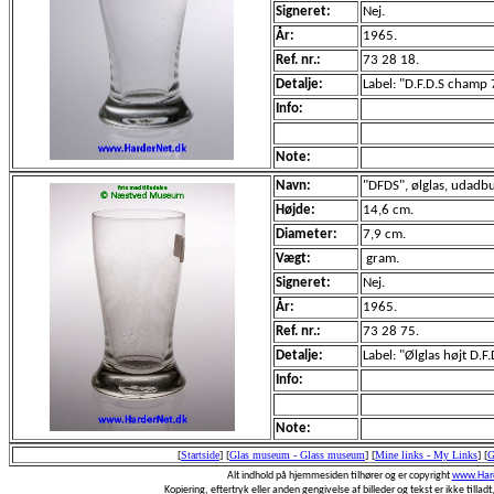
Signeret:
Nej.
År:
1965.
Ref. nr.:
73 28 18.
Detalje:
Label: "D.F.D.S champ
Info:
Note:
Navn:
"DFDS", ølglas, udadbu
Højde:
14,6 cm.
Diameter:
7,9 cm.
Vægt:
gram.
Signeret:
Nej.
År:
1965.
Ref. nr.:
73 28 75.
Detalje:
Label: "Ølglas højt D.F.
Info:
Note:
[
Startside
]
[
Glas museum - Glass museum
]
[
Mine links - My Links
]
[
G
Alt indhold på hjemmesiden tilhører og er copyright
www.Hard
Kopiering, eftertryk eller anden gengivelse af billeder og tekst er ikke tilladt,