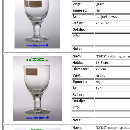
Vægt:
gram.
Signeret:
Nej.
År:
22. juni, 1965.
Ref. nr.:
73 28 26.
Detalje:
Info:
Note:
Navn:
"DFDS", rødvinsglas, æ
Højde:
13,6 cm.
Diameter:
7,3 cm.
Vægt:
gram.
Signeret:
Nej.
År:
1965.
Ref. nr.:
Detalje:
Info:
Note:
Navn:
"DFDS", portvinsglas, 