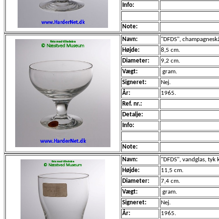
Info:
Note:
Navn:
"DFDS", champagneskål,
Højde:
8,5 cm.
Diameter:
9,2 cm.
Vægt:
gram.
Signeret:
Nej.
År:
1965.
Ref. nr.:
Detalje:
Info:
Note:
Navn:
"DFDS", vandglas, tyk 
Højde:
11,5 cm.
Diameter:
7,4 cm.
Vægt:
gram.
Signeret:
Nej.
År:
1965.