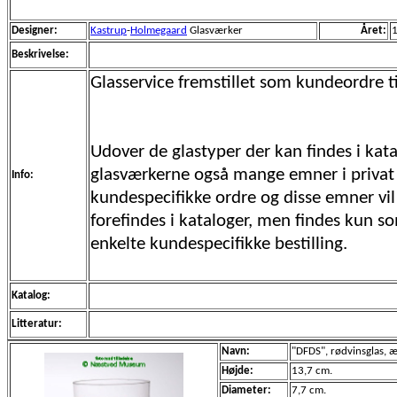
Designer:
Kastrup
-
Holmegaard
Glasværker
Året:
Beskrivelse:
Glasservice fremstillet som kundeordre til
Udover de glastyper der kan findes i kata
glasværkerne også mange emner i privat
Info:
kundespecifikke ordre og disse emner vil 
forefindes i kataloger, men findes kun s
enkelte kundespecifikke bestilling.
Katalog:
Litteratur:
Navn:
"DFDS", rødvinsglas, 
Højde:
13,7 cm.
Diameter:
7,7 cm.