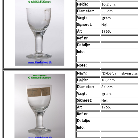
Højde:
10,2 cm.
Diameter:
5,5 cm.
Vægt:
gram.
Signeret:
Nej.
År:
1965.
Ref. nr.:
Detalje:
Info:
Note:
Navn:
"DFDS", rhinskvinsglas
Højde:
10,9 cm.
Diameter:
6,0 cm.
Vægt:
gram.
Signeret:
Nej.
År:
1965.
Ref. nr.:
Detalje:
Info: