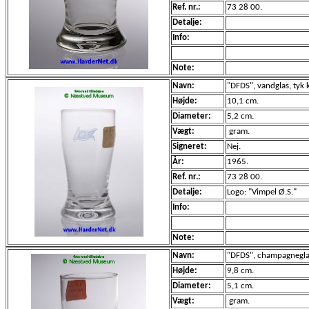
Ref. nr.:
73 28 00.
Detalje:
Info:
Note:
Navn:
"DFDS", vandglas, tyk
Højde:
10,1 cm.
Diameter:
5,2 cm.
Vægt:
gram.
Signeret:
Nej.
År:
1965.
Ref. nr.:
73 28 00.
Detalje:
Logo: "Vimpel Ø.S."
Info:
Note:
Navn:
"DFDS", champagneglas
Højde:
9,8 cm.
Diameter:
5,1 cm.
Vægt:
gram.