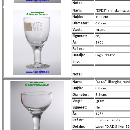
Note:
Navn:
"DFDS", rhinskvinsglas
Højde:
10,2 cm.
Diameter:
6,0 cm.
Vægt:
gram.
Signeret:
Nej.
År:
1965.
Ref. nr.:
Detalje:
Logo: "DFDS"
Info:
Note:
Navn:
"DFDS", likørglas, run
Højde:
8,8 cm.
Diameter:
6,5 cm.
Vægt:
gram.
Signeret:
Nej.
År:
1965.
Ref. nr.:
5390 - 73 28 67.
Detalje:
Label: "D.F.D.S likør 