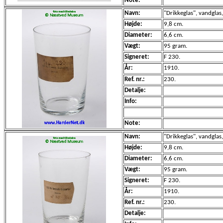
Note:
Navn:
"Drikkeglas", vandglas,
Højde:
9,8 cm.
Diameter:
6,6 cm.
Vægt:
95 gram.
Signeret:
F 230.
År:
1910.
Ref. nr.:
230.
Detalje:
Info:
Note:
Navn:
"Drikkeglas", vandglas,
Højde:
9,8 cm.
Diameter:
6,6 cm.
Vægt:
95 gram.
Signeret:
F 230.
År:
1910.
Ref. nr.:
230.
Detalje: