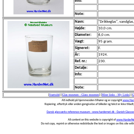
Info:
Note:
Navn:
"Drikkeglas", vandglas,
Højde:
10,0 cm.
Diameter:
6,0 cm.
Vægt:
95 gram.
Signeret:
F.
År:
1924.
Ref. nr.:
230.
Detalje:
Info:
Note:
[
Startside
]
[
Glas museum - Glass museum
]
[
Mine links - My Links
]
[
G
Alt indhold på hjemmesiden tilhører og er copyright
www.Hard
Kopiering, eftertryk eller anden gengivelse af billeder og tekst er ikke tilladt,
Dansk glasværks reference museum - www.hardernet.dk - Danish Glass
All content on this website is copyright of
www.HarderNe
Do not copy, reprint or otherwise redistribute the text or images on this site wi