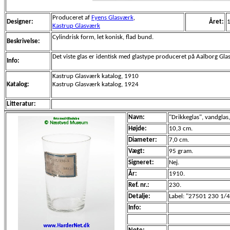
Produceret af
Fyens Glasværk
,
Designer:
Året:
Kastrup Glasværk
Cylindrisk form, let konisk, flad bund.
Beskrivelse:
Det viste glas er identisk med glastype produceret på Aalborg Gla
Info:
Kastrup Glasværk katalog, 1910
Katalog:
Kastrup Glasværk katalog, 1924
Litteratur:
Navn:
"Drikkeglas", vandglas,
Højde:
10,3 cm.
Diameter:
7,0 cm.
Vægt:
95 gram.
Signeret:
Nej.
År:
1910.
Ref. nr.:
230.
Detalje:
Label: "27501 230 1/
Info: